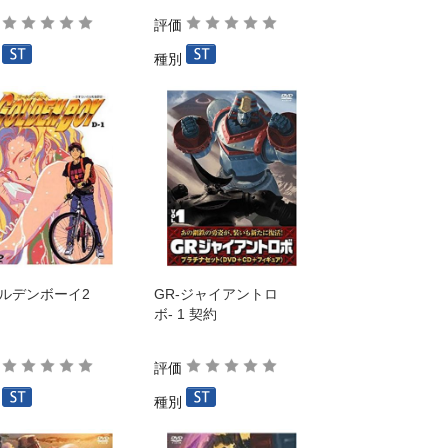
価
評価
別
種別
ルデンボーイ2
GR-ジャイアントロ
ボ- 1 契約
価
評価
別
種別