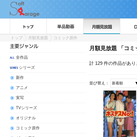
トップ
月額見放題
コミック原作
月額見放題 「コミ
全作品
計 129 件
の作品があり
シリーズ
新作
並び替え：
アニメ
実写
TVシリーズ
オリジナル
コミック原作