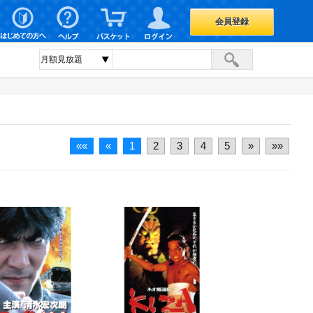
会員登録
««
«
1
2
3
4
5
»
»»