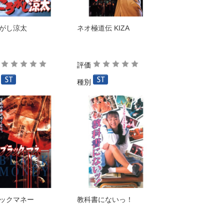
がし涼太
ネオ極道伝 KIZA
価
評価
別
種別
ックマネー
教科書にないっ！