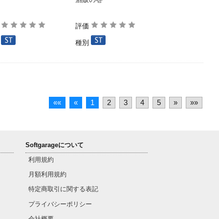
価
評価
別
種別
««
«
1
2
3
4
5
»
»»
Softgarageについて
利用規約
月額利用規約
特定商取引に関する表記
プライバシーポリシー
会社概要