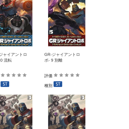
-ジャイアントロ
GR-ジャイアントロ
10 流転
ボ- 9 別離
価
評価
別
種別