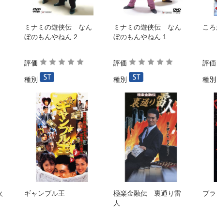
ミナミの遊侠伝 なん
ミナミの遊侠伝 なん
ころ
ぼのもんやねん 2
ぼのもんやねん 1
評価
評価
評
種別
種別
種
火
ギャンブル王
極楽金融伝 裏通り雷
ブラ
人