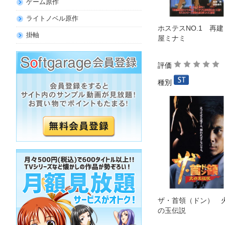
ゲーム原作
ライトノベル原作
ホステスNO.1 再建
掛軸
屋ミナミ
評価
種別
ザ・首領（ドン） 
の玉伝説