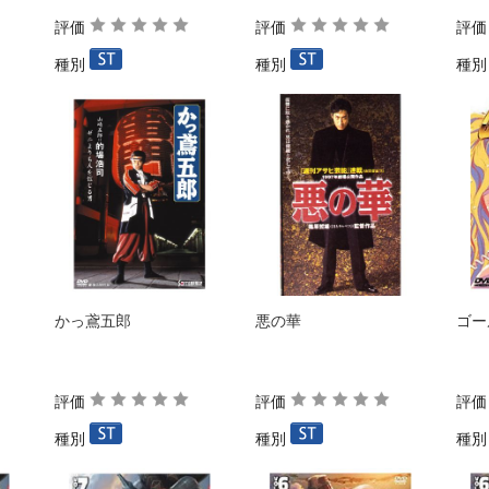
評価
評価
評
種別
種別
種
かっ鳶五郎
悪の華
ゴー
評価
評価
評
種別
種別
種