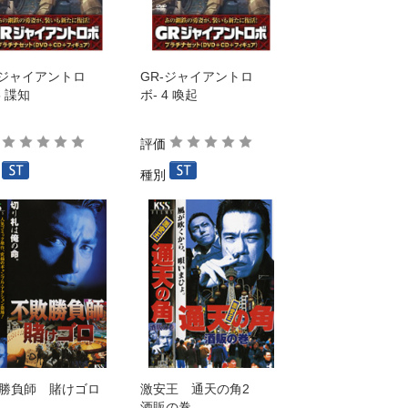
-ジャイアントロ
GR-ジャイアントロ
5 諜知
ボ- 4 喚起
価
評価
別
種別
勝負師 賭けゴロ
激安王 通天の角2
酒販の巻