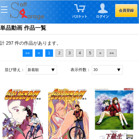
会員登録
単品動画 作品一覧
計 297 件
の作品があります。
««
«
1
2
3
4
5
»
»»
並び替え：
表示件数：