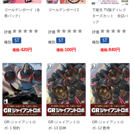
ゴールデンボーイ（全
ゴールデンボーイ2
下級生 TV版ディレク
巻パック）
ターズカット 全話パ
ック
評価
評価
評価
種別
種別
種別
420
100
840
円
円
円
価格:
価格:
価格:
GR-ジャイアントロ
GR-ジャイアントロ
GR-ジャイアントロ
ボ- 1 契約
ボ- 13 旧神
ボ- 12 数奇