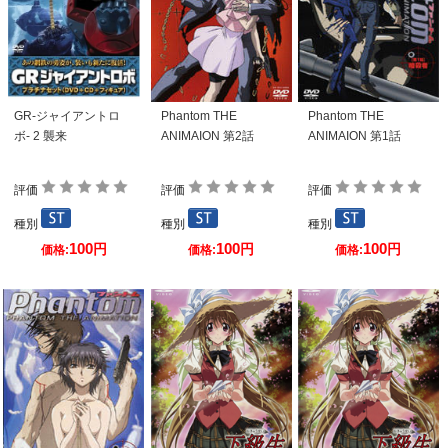
GR-ジャイアントロ
Phantom THE
Phantom THE
ボ- 2 襲来
ANIMAION 第2話
ANIMAION 第1話
評価
評価
評価
種別
種別
種別
100
100
100
円
円
円
価格:
価格:
価格: