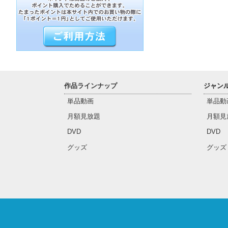
作品ラインナップ
ジャン
単品動画
単品動
月額見放題
月額見
DVD
DVD
グッズ
グッズ