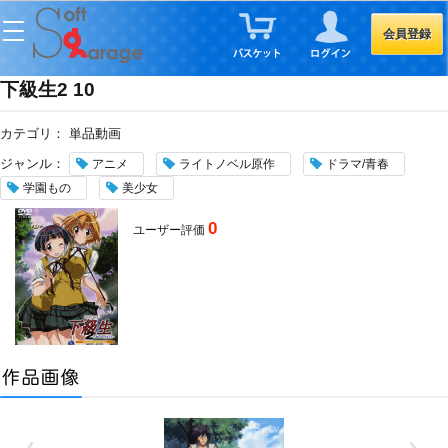
会員登録
下級生2 10
カテゴリ：
単品動画
ジャンル：
アニメ
ライトノベル原作
ドラマ/青春
学園もの
美少女
0
ユーザー評価