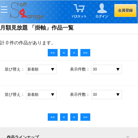
会員登録
月額見放題 「掛軸」作品一覧
計 0 件
の作品があります。
««
«
»
»»
並び替え：
表示件数：
並び替え：
表示件数：
««
«
»
»»
作品ラインナップ