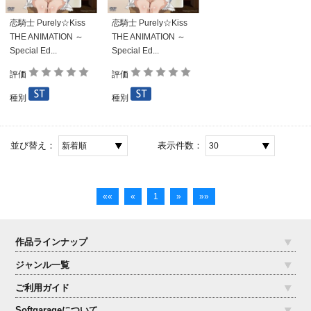
恋騎士 Purely☆Kiss
恋騎士 Purely☆Kiss
THE ANIMATION ～
THE ANIMATION ～
Special Ed...
Special Ed...
評価
評価
種別
種別
並び替え：
表示件数：
««
«
1
»
»»
作品ラインナップ
ジャンル一覧
ご利用ガイド
Softgarageについて