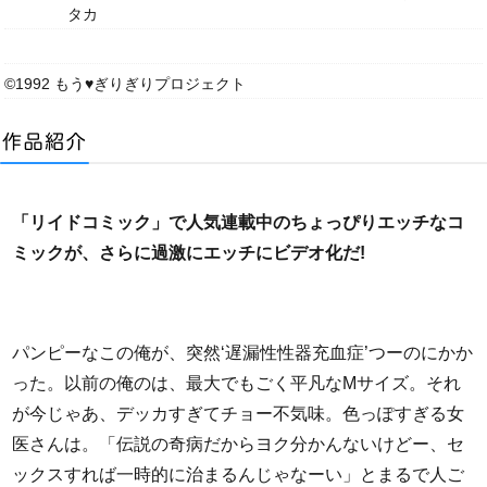
タカ
©1992 もう♥ぎりぎりプロジェクト
「リイドコミック」で人気連載中のちょっぴりエッチなコ
ミックが、さらに過激にエッチにビデオ化だ!
パンピーなこの俺が、突然‘遅漏性性器充血症’つーのにかか
った。以前の俺のは、最大でもごく平凡なMサイズ。それ
が今じゃあ、デッカすぎてチョー不気味。色っぽすぎる女
医さんは。「伝説の奇病だからヨク分かんないけどー、セ
ックスすれば一時的に治まるんじゃなーい」とまるで人ご