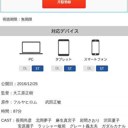
月額登録
視聴期限：無期限
公開日：2016/12/25
監督：大工原正樹
原作：フルヤヒロム 武田正敏
時間：87分
CAST：長岡尚彦 北岡夢子 麻生真宮子 岩間さおり 沢田夏子
安原麗子 ラッシャー板前 グレート義太夫 ガダルカナル