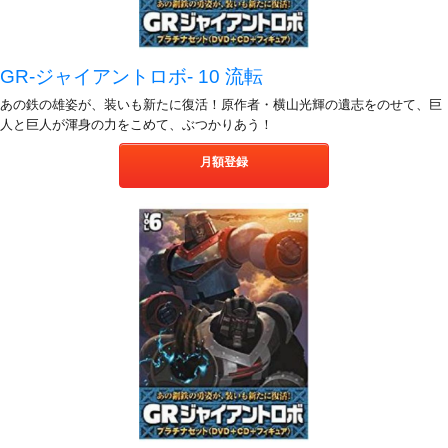
GR-ジャイアントロボ- 10 流転
あの鉄の雄姿が、装いも新たに復活！原作者・横山光輝の遺志をのせて、巨
人と巨人が渾身の力をこめて、ぶつかりあう！
月額登録