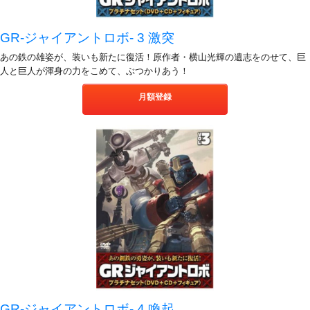
GR-ジャイアントロボ- 3 激突
あの鉄の雄姿が、装いも新たに復活！原作者・横山光輝の遺志をのせて、巨
人と巨人が渾身の力をこめて、ぶつかりあう！
月額登録
GR-ジャイアントロボ- 4 喚起