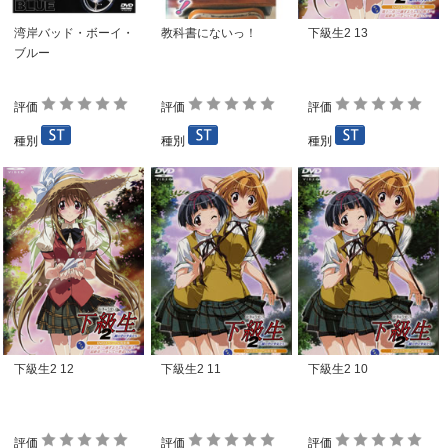
湾岸バッド・ボーイ・
教科書にないっ！
下級生2 13
ブルー
評価
評価
評価
種別
種別
種別
下級生2 12
下級生2 11
下級生2 10
評価
評価
評価