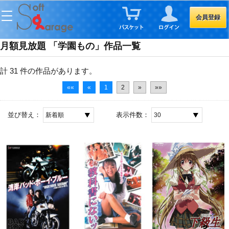
会員登録
月額見放題 「学園もの」作品一覧
計 31 件
の作品があります。
««
«
1
2
»
»»
並び替え：
表示件数：