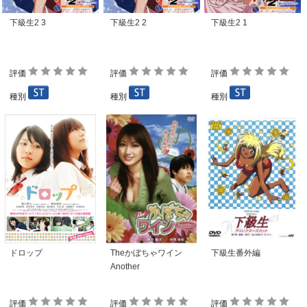
下級生2 3
下級生2 2
下級生2 1
評価
評価
評価
種別
種別
種別
ドロップ
Theかぼちゃワイン
下級生番外編
Another
評価
評価
評価