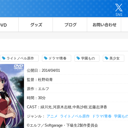
ライトノベル原作
ドラマ/青春
学園もの
美少女
公開日：2014/04/01
監督：杜野幼青
原作：エルフ
時間：30分
CAST：緑川光,河原木志穂,中島沙樹,近藤志津香
ジャンル：
アニメ
ライトノベル原作
ドラマ/青春
学園も
©エルフ／Softgarage・下級生2製作委員会