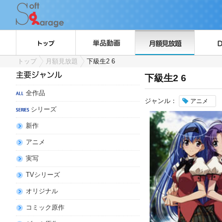
トップ
月額見放題
下級生2 6
下級生2 6
全作品
ジャンル：
アニメ
シリーズ
新作
アニメ
実写
TVシリーズ
オリジナル
コミック原作