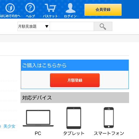
会員登録
月額登録
の
美少女