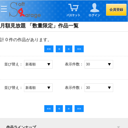
会員登録
月額見放題 「数量限定」作品一覧
計 0 件
の作品があります。
««
«
»
»»
並び替え：
表示件数：
並び替え：
表示件数：
««
«
»
»»
作品ラインナップ