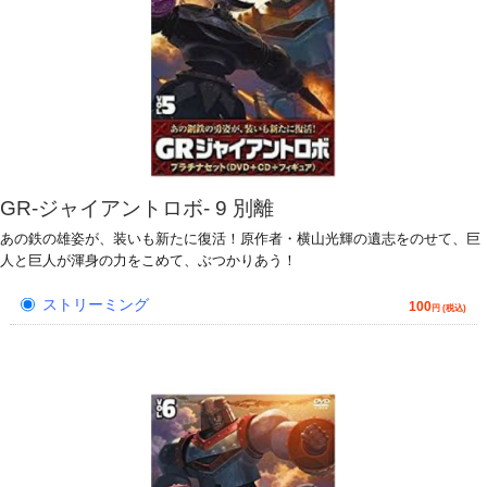
GR-ジャイアントロボ- 9 別離
あの鉄の雄姿が、装いも新たに復活！原作者・横山光輝の遺志をのせて、巨
人と巨人が渾身の力をこめて、ぶつかりあう！
ストリーミング
100
円 (税込)