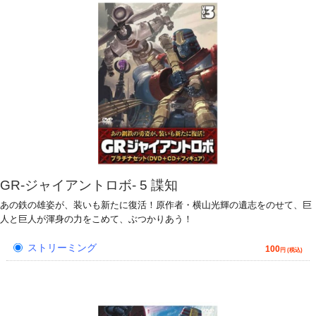
GR-ジャイアントロボ- 5 諜知
あの鉄の雄姿が、装いも新たに復活！原作者・横山光輝の遺志をのせて、巨
人と巨人が渾身の力をこめて、ぶつかりあう！
ストリーミング
100
円 (税込)