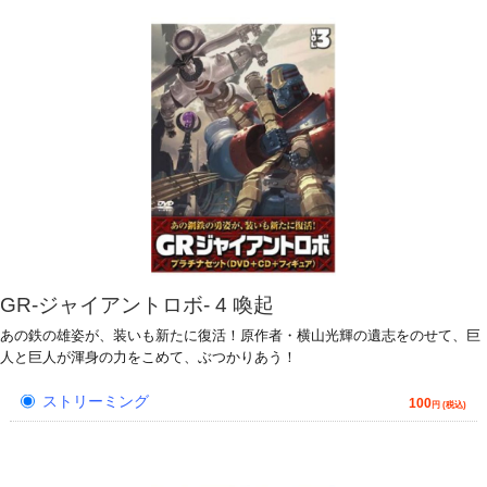
GR-ジャイアントロボ- 4 喚起
あの鉄の雄姿が、装いも新たに復活！原作者・横山光輝の遺志をのせて、巨
人と巨人が渾身の力をこめて、ぶつかりあう！
ストリーミング
100
円 (税込)