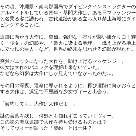
その頃、沖縄県・南与那国島でダイビングインストラクターの
アルバイトをしている青年・草間大作は、ある日マッケンジー
と名乗る客に誘われ、古代遺跡がある立ち入り禁止海域にダイ
ビングすることに。
遺跡に向かう大作に、突如、強烈な耳鳴りが襲い掛かり白く輝
く「少女」の幻影や、「業火に染まる地球」「燃え上がる地上
に立つ鉄の巨人」など、世界の終末を思わせる幻影が現れた。
突然パニックになった大作を、助け上げるマッケンジー。
彼女は大作のパニックを理解出来ないでいた。
なぜなら幻影は大作にしか見えていなかったのだ…。
その日の深夜、運命に導かれるように、再び遺跡に向かおうと
する大作は、浜辺で不思議な少女ヴィーと出会う。
「契約しても、大作は大作だよ…」
謎の言葉を残し、何処とも知れず去っていくヴィー。
この謎の海底遺跡で大作を待ち受けるものとは？
そしてヴィーが語った「契約」とは一体？