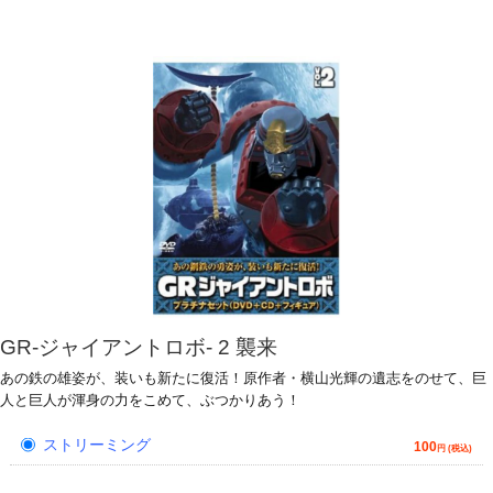
GR-ジャイアントロボ- 2 襲来
あの鉄の雄姿が、装いも新たに復活！原作者・横山光輝の遺志をのせて、巨
人と巨人が渾身の力をこめて、ぶつかりあう！
ストリーミング
100
円 (税込)