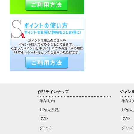
作品ラインナップ
ジャン
単品動画
単品動
月額見放題
月額見
DVD
DVD
グッズ
グッズ