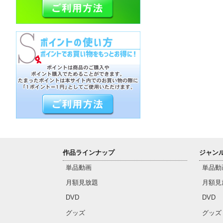
作品ラインナップ
ジャン
単品動画
単品動
月額見放題
月額見
DVD
DVD
グッズ
グッズ