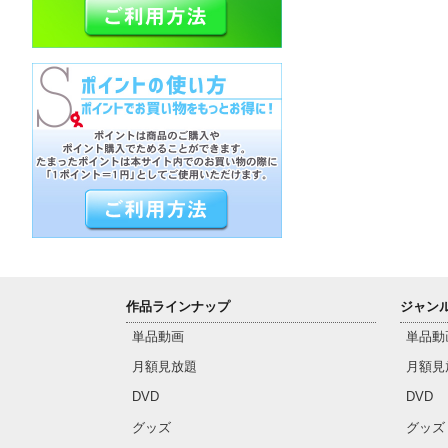
作品ラインナップ
ジャン
単品動画
単品動
月額見放題
月額見
DVD
DVD
グッズ
グッズ