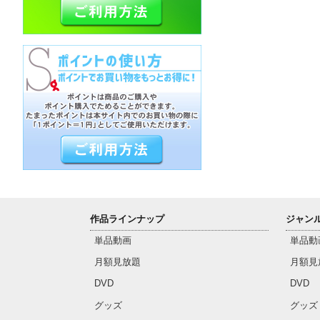
作品ラインナップ
ジャン
単品動画
単品動
月額見放題
月額見
DVD
DVD
グッズ
グッズ