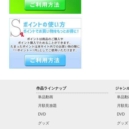
作品ラインナップ
ジャン
単品動画
単品動
月額見放題
月額見
DVD
DVD
グッズ
グッズ