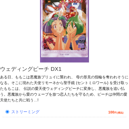
ウェディングピーチ DX1
ある日、ももこは悪魔族プリュイに襲われ、 母の形見の指輪を奪われそうに
なる。そこに現れた天使リモーネから聖手鏡 (セントミロワール) を受け取っ
たももこは、 伝説の愛天使ウェディングピーチに変身し、悪魔族を追い払
う。悪魔族から愛のウェーブを放つ恋人たちを守るため、ピーチは仲間の愛
天使たちと共に戦う…!
ストリーミング
100
円 (税込)