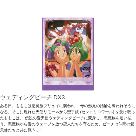
ウェディングピーチ DX3
ある日、ももこは悪魔族プリュイに襲われ、 母の形見の指輪を奪われそうに
なる。そこに現れた天使リモーネから聖手鏡 (セントミロワール) を受け取っ
たももこは、 伝説の愛天使ウェディングピーチに変身し、悪魔族を追い払
う。悪魔族から愛のウェーブを放つ恋人たちを守るため、ピーチは仲間の愛
天使たちと共に戦う…!