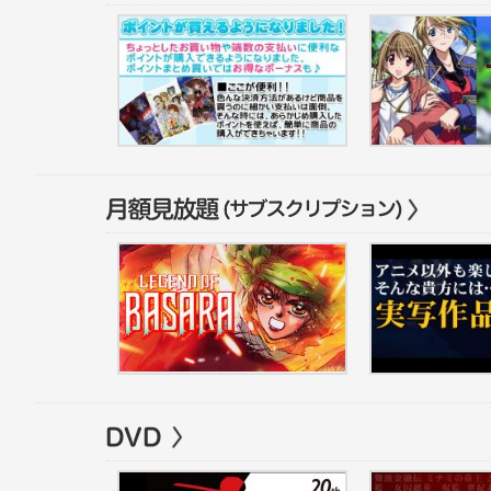
ポイント購入
下級生2 全話パ
Legend of Basara 1
難波金融伝 ミナミ