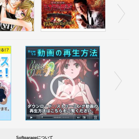
ス1
ミナミの帝王 全話パック(...
Softgarageについて