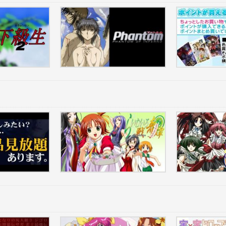
ック
Phantom THE ANIMAION 第1話
ポイント購入
の帝王 N...
らいむいろ戦奇譚13
モエかん第1話