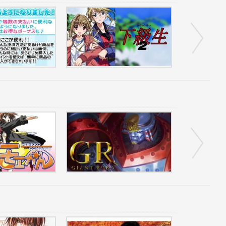
下級生2 全話パック
GR-ジャイアントロボ- ① 契約