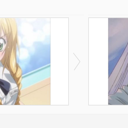
Legend of Basara
HAPPY LE