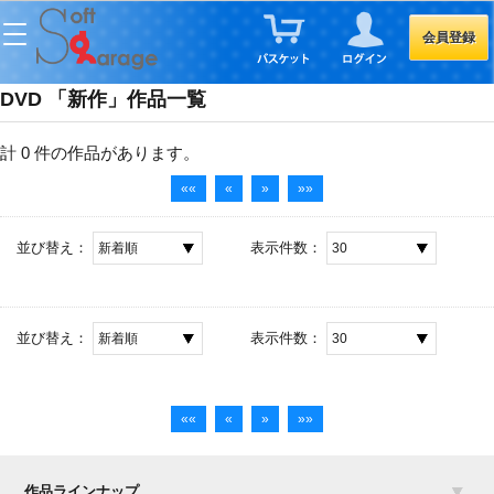
会員登録
DVD 「新作」作品一覧
計 0 件
の作品があります。
««
«
»
»»
並び替え：
表示件数：
並び替え：
表示件数：
««
«
»
»»
作品ラインナップ