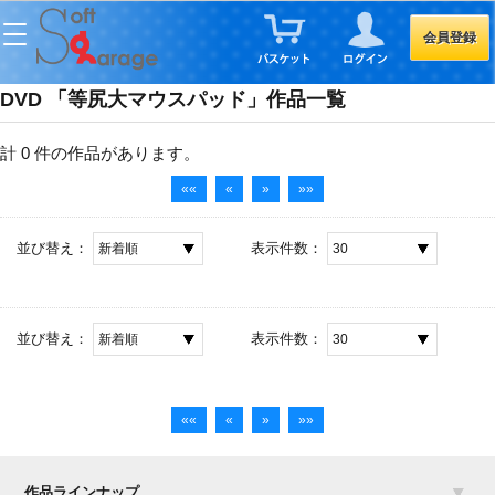
会員登録
DVD 「等尻大マウスパッド」作品一覧
計 0 件
の作品があります。
««
«
»
»»
並び替え：
表示件数：
並び替え：
表示件数：
««
«
»
»»
作品ラインナップ