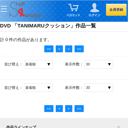
会員登録
DVD 「TANIMARUクッション」作品一覧
計 0 件
の作品があります。
««
«
»
»»
並び替え：
表示件数：
並び替え：
表示件数：
««
«
»
»»
作品ラインナップ