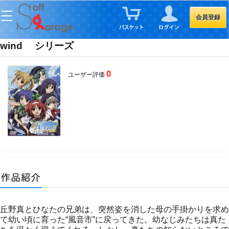
会員登録
wind シリーズ
0
ユーザー評価
丘野真とひなたの兄弟は、突然姿を消した母の手掛かりを求め
て幼い頃に育った“風音市”に戻ってきた。幼なじみたちは真た