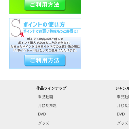
作品ラインナップ
ジャン
単品動画
単品動
月額見放題
月額見
DVD
DVD
グッズ
グッズ