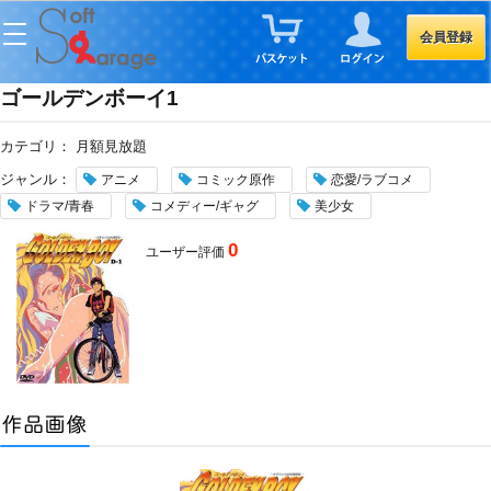
会員登録
ゴールデンボーイ1
カテゴリ：
月額見放題
ジャンル：
アニメ
コミック原作
恋愛/ラブコメ
ドラマ/青春
コメディー/ギャグ
美少女
0
ユーザー評価