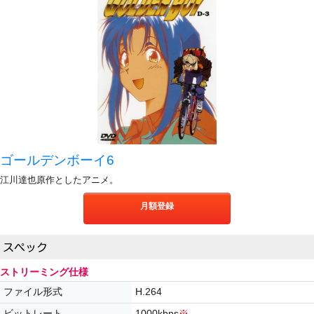
ゴールデンボーイ6
江川達也原作としたアニメ。
月額登録
ストリーミング仕様
ファイル形式
H.264
ビットレート
1000kbps
※