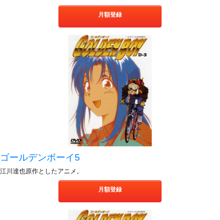
月額登録
ゴールデンボーイ5
江川達也原作としたアニメ。
月額登録