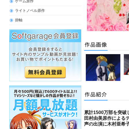
ゲーム原作
ライトノベル原作
掛軸
累計1500万部を突
田村由美原作によるテレ
声の出演に木村亜希