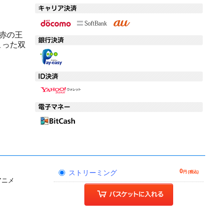
赤の王
こった双
0
ストリーミング
円 (税込)
アニメ