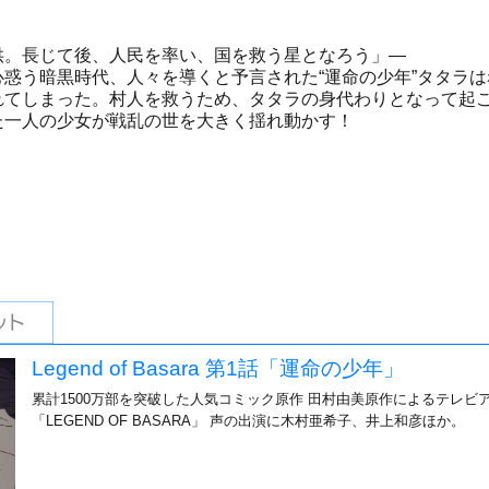
供。長じて後、人民を率い、国を救う星となろう」―
惑う暗黒時代、人々を導くと予言された“運命の少年”タタラは
れてしまった。村人を救うため、タタラの身代わりとなって起
た一人の少女が戦乱の世を大きく揺れ動かす！
Legend of Basara 第1話「運命の少年」
累計1500万部を突破した人気コミック原作 田村由美原作によるテレビ
「LEGEND OF BASARA」 声の出演に木村亜希子、井上和彦ほか。