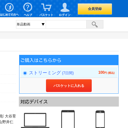
会員登録
100
ストリーミング
(7日間)
円 (税込)
バスケットに入れる
田彰 大谷育
 山野井仁