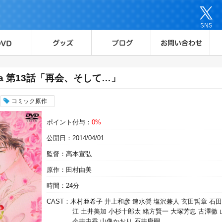
asara 第13話「再会、そして…」
コミック原作
ポイント付与：
0%
公開日：2014/04/01
監督：高本宣弘
原作：田村由美
時間：24分
CAST：木村亜希子 井上和彦 速水奨 塩沢兼人 玄田哲章 石
江 土井美加 小杉十郎太 緒方賢一 大塚芳忠 古澤徹
今井由香 山像かおり 石井康嗣