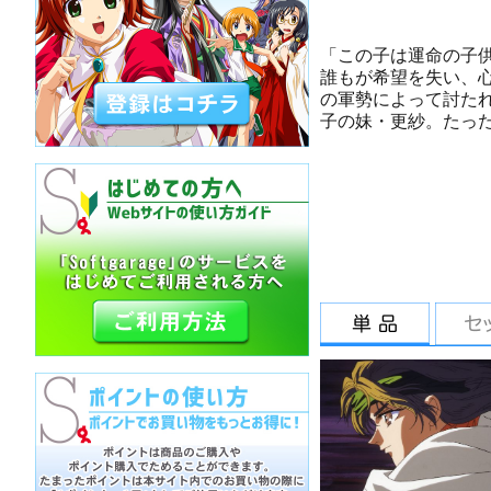
「この子は運命の子
誰もが希望を失い、心
の軍勢によって討た
子の妹・更紗。たっ