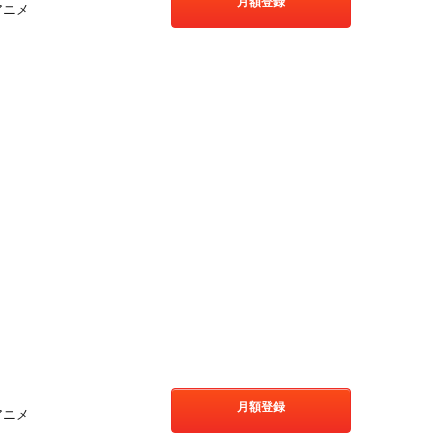
月額登録
アニメ
月額登録
アニメ