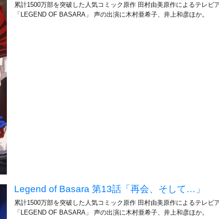
累計1500万部を突破した人気コミック原作 田村由美原作によるテレビ
「LEGEND OF BASARA」 声の出演に木村亜希子、井上和彦ほか。
Legend of Basara 第13話「再会、そして…」
累計1500万部を突破した人気コミック原作 田村由美原作によるテレビ
「LEGEND OF BASARA」 声の出演に木村亜希子、井上和彦ほか。