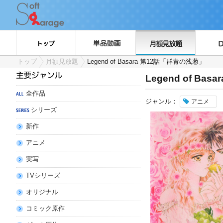
トップ
月額見放題
Legend of Basara 第12話「群青の浅葱」
Legend of Ba
全作品
ジャンル：
アニメ
シリーズ
新作
アニメ
実写
TVシリーズ
オリジナル
コミック原作