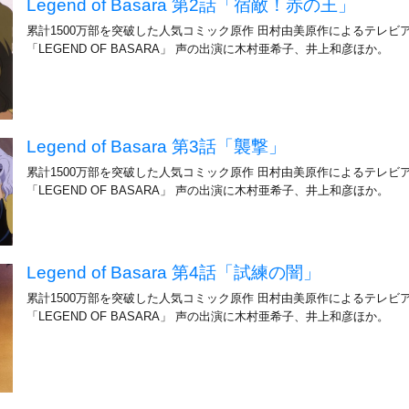
Legend of Basara 第2話「宿敵！赤の王」
累計1500万部を突破した人気コミック原作 田村由美原作によるテレビ
「LEGEND OF BASARA」 声の出演に木村亜希子、井上和彦ほか。
Legend of Basara 第3話「襲撃」
累計1500万部を突破した人気コミック原作 田村由美原作によるテレビ
「LEGEND OF BASARA」 声の出演に木村亜希子、井上和彦ほか。
Legend of Basara 第4話「試練の闇」
累計1500万部を突破した人気コミック原作 田村由美原作によるテレビ
「LEGEND OF BASARA」 声の出演に木村亜希子、井上和彦ほか。