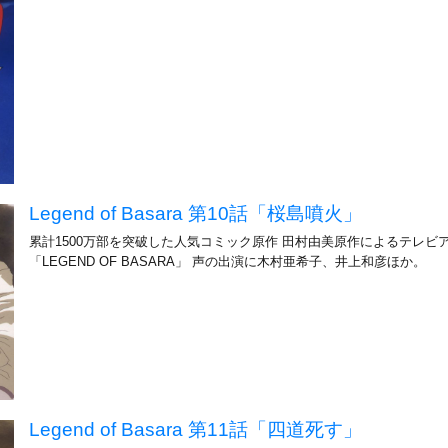
Legend of Basara 第10話「桜島噴火」
累計1500万部を突破した人気コミック原作 田村由美原作によるテレビ
「LEGEND OF BASARA」 声の出演に木村亜希子、井上和彦ほか。
Legend of Basara 第11話「四道死す」