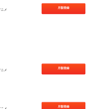
月額登録
アニメ
月額登録
アニメ
月額登録
アニメ