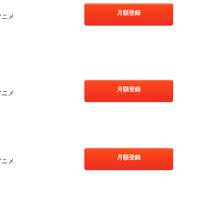
月額登録
アニメ
月額登録
アニメ
月額登録
アニメ