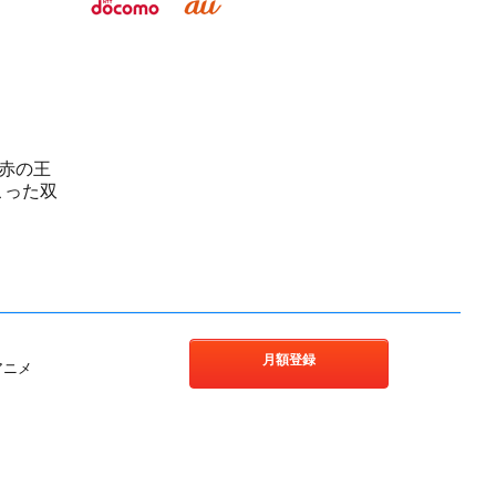
赤の王
こった双
月額登録
アニメ