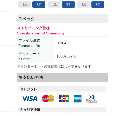
ストリーミング仕様
Specification of Streaming
ファイル形式
H.264
Format of file
ビットレート
1000kbps
※
bit rate
※
インターネットの接続環境によって異なります