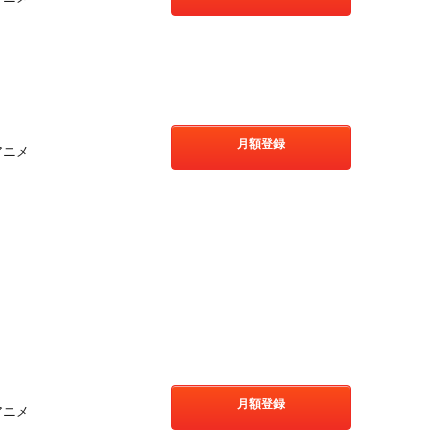
月額登録
アニメ
月額登録
アニメ