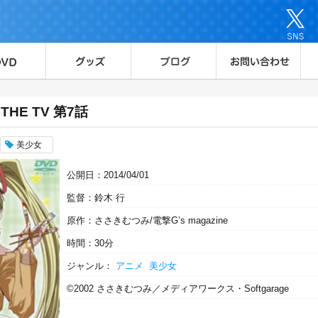
 THE TV 第7話
美少女
公開日：2014/04/01
監督：鈴木 行
原作：ささきむつみ/電撃G’s magazine
時間：30分
ジャンル：
アニメ
美少女
©2002 ささきむつみ／メディアワークス・Softgarage