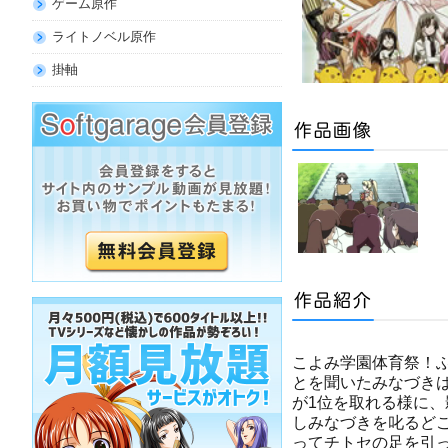
ゲーム原作
ライトノベル原作
掛軸
こよみ学園体育祭！
とを聞いたみなづき
が1位を取れる様に
しみなづきを叱るどこ
ってチトセの足を引