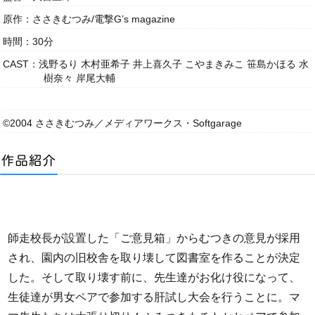
原作：ささきむつみ/電撃G’s magazine
時間：30分
CAST：浅野るり 木村亜希子 井上喜久子 こやまきみこ 笹島かほる 水
樹奈々 岸尾大輔
©2004 ささきむつみ／メディアワークス・Softgarage
師走校長が設置した「ご意見箱」からむつきの意見が採用
され、園内の旧校舎を取り壊して図書室を作ることが決定
した。そして取り壊す前に、先生達がお化け役になって、
生徒達が男女ペアで参加する肝試し大会を行うことに。マ