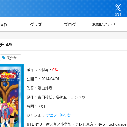
 49
美少女
ポイント付与：
0%
公開日：2014/04/01
監督：湯山邦彦
原作：富田祐弘、谷沢直、テンユウ
時間：30分
ジャンル：
アニメ
美少女
©TENYU・谷沢直／小学館・テレビ東京・NAS・Softgarage