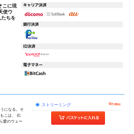
そこに現
天使ウ
人たちを
0
ストリーミング
円 (税込)
そうになる。そ
もこは、 伝
ら愛のウェー
!