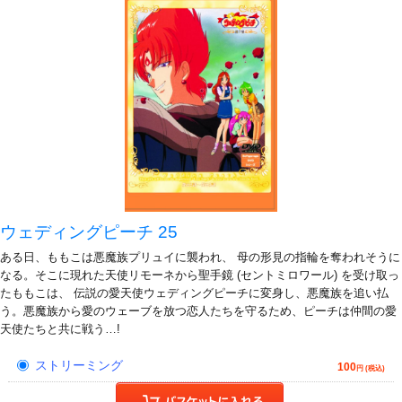
ウェディングピーチ 25
ある日、ももこは悪魔族プリュイに襲われ、 母の形見の指輪を奪われそうに
なる。そこに現れた天使リモーネから聖手鏡 (セントミロワール) を受け取っ
たももこは、 伝説の愛天使ウェディングピーチに変身し、悪魔族を追い払
う。悪魔族から愛のウェーブを放つ恋人たちを守るため、ピーチは仲間の愛
天使たちと共に戦う…!
ストリーミング
100
円 (税込)