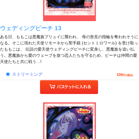
ウェディングピーチ 13
ある日、ももこは悪魔族プリュイに襲われ、 母の形見の指輪を奪われそうに
なる。そこに現れた天使リモーネから聖手鏡 (セントミロワール) を受け取っ
たももこは、 伝説の愛天使ウェディングピーチに変身し、悪魔族を追い払
う。悪魔族から愛のウェーブを放つ恋人たちを守るため、ピーチは仲間の愛
天使たちと共に戦う…!
ストリーミング
100
円 (税込)