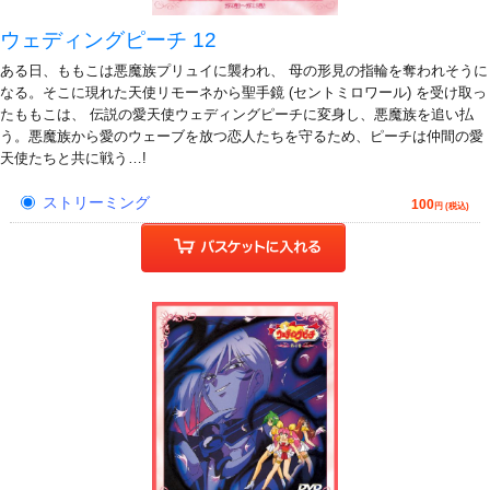
ウェディングピーチ 12
ある日、ももこは悪魔族プリュイに襲われ、 母の形見の指輪を奪われそうに
なる。そこに現れた天使リモーネから聖手鏡 (セントミロワール) を受け取っ
たももこは、 伝説の愛天使ウェディングピーチに変身し、悪魔族を追い払
う。悪魔族から愛のウェーブを放つ恋人たちを守るため、ピーチは仲間の愛
天使たちと共に戦う…!
ストリーミング
100
円 (税込)