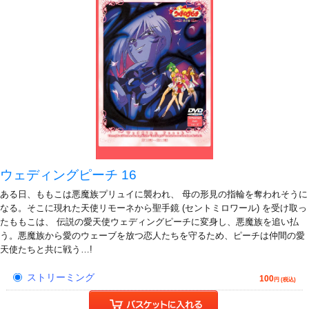
ウェディングピーチ 16
ある日、ももこは悪魔族プリュイに襲われ、 母の形見の指輪を奪われそうに
なる。そこに現れた天使リモーネから聖手鏡 (セントミロワール) を受け取っ
たももこは、 伝説の愛天使ウェディングピーチに変身し、悪魔族を追い払
う。悪魔族から愛のウェーブを放つ恋人たちを守るため、ピーチは仲間の愛
天使たちと共に戦う…!
ストリーミング
100
円 (税込)