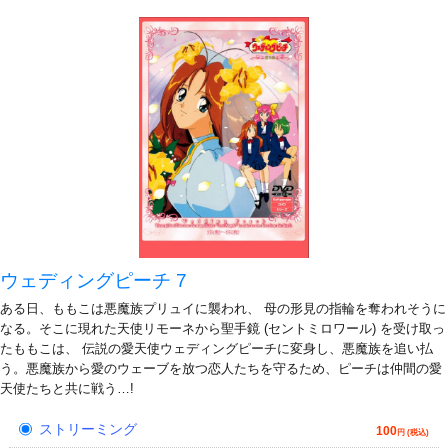
ウェディングピーチ 7
ある日、ももこは悪魔族プリュイに襲われ、 母の形見の指輪を奪われそうに
なる。そこに現れた天使リモーネから聖手鏡 (セントミロワール) を受け取っ
たももこは、 伝説の愛天使ウェディングピーチに変身し、悪魔族を追い払
う。悪魔族から愛のウェーブを放つ恋人たちを守るため、ピーチは仲間の愛
天使たちと共に戦う…!
ストリーミング
100
円 (税込)