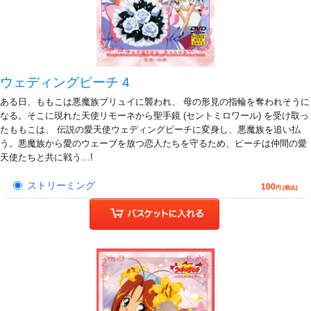
ウェディングピーチ 4
ある日、ももこは悪魔族プリュイに襲われ、 母の形見の指輪を奪われそうに
なる。そこに現れた天使リモーネから聖手鏡 (セントミロワール) を受け取っ
たももこは、 伝説の愛天使ウェディングピーチに変身し、悪魔族を追い払
う。悪魔族から愛のウェーブを放つ恋人たちを守るため、ピーチは仲間の愛
天使たちと共に戦う…!
ストリーミング
100
円 (税込)