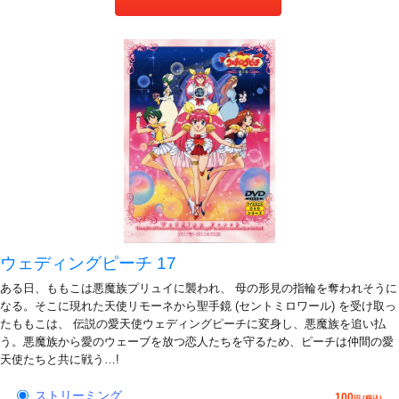
ウェディングピーチ 17
ある日、ももこは悪魔族プリュイに襲われ、 母の形見の指輪を奪われそうに
なる。そこに現れた天使リモーネから聖手鏡 (セントミロワール) を受け取っ
たももこは、 伝説の愛天使ウェディングピーチに変身し、悪魔族を追い払
う。悪魔族から愛のウェーブを放つ恋人たちを守るため、ピーチは仲間の愛
天使たちと共に戦う…!
ストリーミング
100
円 (税込)