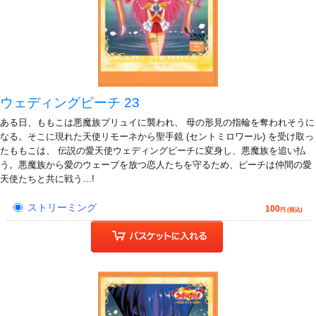
ウェディングピーチ 23
ある日、ももこは悪魔族プリュイに襲われ、 母の形見の指輪を奪われそうに
なる。そこに現れた天使リモーネから聖手鏡 (セントミロワール) を受け取っ
たももこは、 伝説の愛天使ウェディングピーチに変身し、悪魔族を追い払
う。悪魔族から愛のウェーブを放つ恋人たちを守るため、ピーチは仲間の愛
天使たちと共に戦う…!
ストリーミング
100
円 (税込)