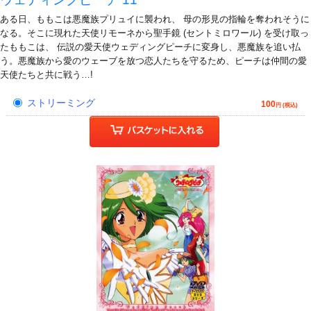
ある日、ももこは悪魔族プリュイに襲われ、 母の形見の指輪を奪われそうに
なる。そこに現れた天使リモーネから聖手鏡 (セントミロワール) を受け取っ
たももこは、 伝説の愛天使ウェディングピーチに変身し、悪魔族を追い払
う。悪魔族から愛のウェーブを放つ恋人たちを守るため、ピーチは仲間の愛
天使たちと共に戦う…!
ストリーミング
100
円 (税込)