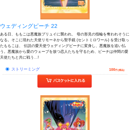
ウェディングピーチ 22
ある日、ももこは悪魔族プリュイに襲われ、 母の形見の指輪を奪われそうに
なる。そこに現れた天使リモーネから聖手鏡 (セントミロワール) を受け取っ
たももこは、 伝説の愛天使ウェディングピーチに変身し、悪魔族を追い払
う。悪魔族から愛のウェーブを放つ恋人たちを守るため、ピーチは仲間の愛
天使たちと共に戦う…!
ストリーミング
100
円 (税込)