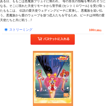
ある日、ももこは悪魔族プリュイに襲われ、 母の形見の指輪を奪われそうに
なる。そこに現れた天使リモーネから聖手鏡 (セントミロワール) を受け取っ
たももこは、 伝説の愛天使ウェディングピーチに変身し、悪魔族を追い払
う。悪魔族から愛のウェーブを放つ恋人たちを守るため、ピーチは仲間の愛
天使たちと共に戦う…!
ストリーミング
100
円 (税込)