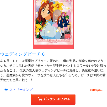
ウェディングピーチ 6
ある日、ももこは悪魔族プリュイに襲われ、 母の形見の指輪を奪われそうに
なる。そこに現れた天使リモーネから聖手鏡 (セントミロワール) を受け取っ
たももこは、 伝説の愛天使ウェディングピーチに変身し、悪魔族を追い払
う。悪魔族から愛のウェーブを放つ恋人たちを守るため、ピーチは仲間の愛
天使たちと共に戦う…!
ストリーミング
100
円 (税込)