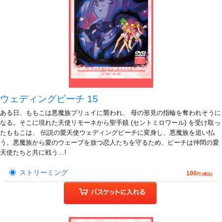
ウェディングピーチ 15
ある日、ももこは悪魔族プリュイに襲われ、 母の形見の指輪を奪われそうに
なる。そこに現れた天使リモーネから聖手鏡 (セントミロワール) を受け取っ
たももこは、 伝説の愛天使ウェディングピーチに変身し、悪魔族を追い払
う。悪魔族から愛のウェーブを放つ恋人たちを守るため、ピーチは仲間の愛
天使たちと共に戦う…!
ストリーミング
100
円 (税込)