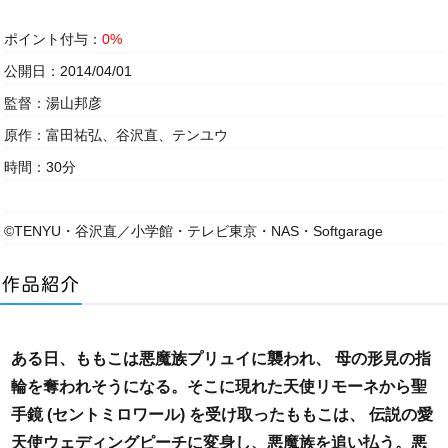
ポイント付与：
0%
公開日：2014/04/01
監督：湯山邦彦
原作：富田祐弘、谷沢直、テンユウ
時間：30分
©TENYU・谷沢直／小学館・テレビ東京・NAS・Softgarage
ある日、ももこは悪魔族プリュイに襲われ、 母の形見の指
輪を奪われそうになる。そこに現れた天使リモーネから聖
手鏡 (セントミロワール) を受け取ったももこは、 伝説の愛
天使ウェディングピーチに変身し、悪魔族を追い払う。悪