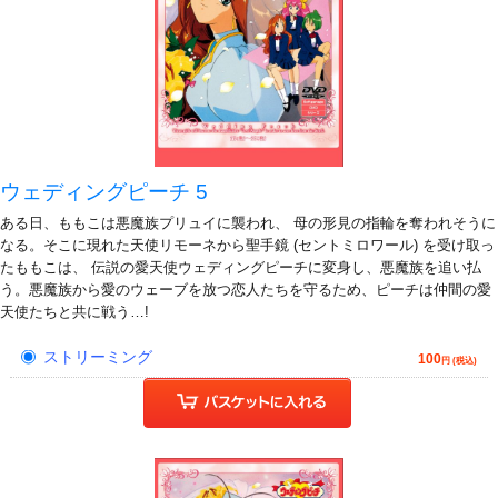
ウェディングピーチ 5
ある日、ももこは悪魔族プリュイに襲われ、 母の形見の指輪を奪われそうに
なる。そこに現れた天使リモーネから聖手鏡 (セントミロワール) を受け取っ
たももこは、 伝説の愛天使ウェディングピーチに変身し、悪魔族を追い払
う。悪魔族から愛のウェーブを放つ恋人たちを守るため、ピーチは仲間の愛
天使たちと共に戦う…!
ストリーミング
100
円 (税込)