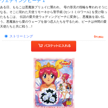
ウェディングピーチ 1
ある日、ももこは悪魔族プリュイに襲われ、 母の形見の指輪を奪われそうに
なる。そこに現れた天使リモーネから聖手鏡 (セントミロワール) を受け取っ
たももこは、 伝説の愛天使ウェディングピーチに変身し、悪魔族を追い払
う。悪魔族から愛のウェーブを放つ恋人たちを守るため、ピーチは仲間の愛
天使たちと共に戦う…!
ストリーミング
0
円 (税込)