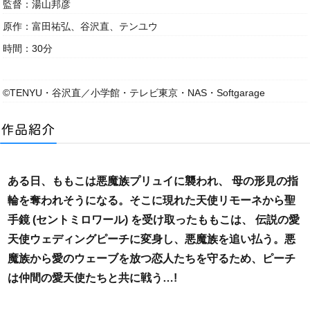
監督：湯山邦彦
原作：富田祐弘、谷沢直、テンユウ
時間：30分
©TENYU・谷沢直／小学館・テレビ東京・NAS・Softgarage
ある日、ももこは悪魔族プリュイに襲われ、 母の形見の指
輪を奪われそうになる。そこに現れた天使リモーネから聖
手鏡 (セントミロワール) を受け取ったももこは、 伝説の愛
天使ウェディングピーチに変身し、悪魔族を追い払う。悪
魔族から愛のウェーブを放つ恋人たちを守るため、ピーチ
は仲間の愛天使たちと共に戦う…!