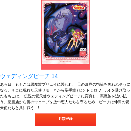
ウェディングピーチ 14
ある日、ももこは悪魔族プリュイに襲われ、 母の形見の指輪を奪われそうに
なる。そこに現れた天使リモーネから聖手鏡 (セントミロワール) を受け取っ
たももこは、 伝説の愛天使ウェディングピーチに変身し、悪魔族を追い払
う。悪魔族から愛のウェーブを放つ恋人たちを守るため、ピーチは仲間の愛
天使たちと共に戦う…!
月額登録