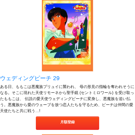
ウェディングピーチ 29
ある日、ももこは悪魔族プリュイに襲われ、 母の形見の指輪を奪われそうに
なる。そこに現れた天使リモーネから聖手鏡 (セントミロワール) を受け取っ
たももこは、 伝説の愛天使ウェディングピーチに変身し、悪魔族を追い払
う。悪魔族から愛のウェーブを放つ恋人たちを守るため、ピーチは仲間の愛
天使たちと共に戦う…!
月額登録