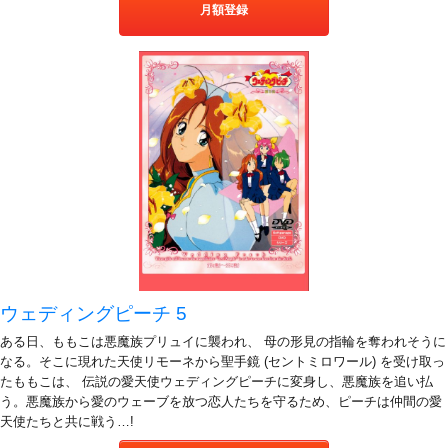
月額登録
ウェディングピーチ 5
ある日、ももこは悪魔族プリュイに襲われ、 母の形見の指輪を奪われそうに
なる。そこに現れた天使リモーネから聖手鏡 (セントミロワール) を受け取っ
たももこは、 伝説の愛天使ウェディングピーチに変身し、悪魔族を追い払
う。悪魔族から愛のウェーブを放つ恋人たちを守るため、ピーチは仲間の愛
天使たちと共に戦う…!