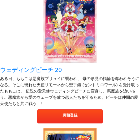
ウェディングピーチ 20
ある日、ももこは悪魔族プリュイに襲われ、 母の形見の指輪を奪われそうに
なる。そこに現れた天使リモーネから聖手鏡 (セントミロワール) を受け取っ
たももこは、 伝説の愛天使ウェディングピーチに変身し、悪魔族を追い払
う。悪魔族から愛のウェーブを放つ恋人たちを守るため、ピーチは仲間の愛
天使たちと共に戦う…!
月額登録