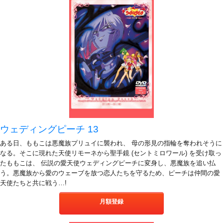
ウェディングピーチ 13
ある日、ももこは悪魔族プリュイに襲われ、 母の形見の指輪を奪われそうに
なる。そこに現れた天使リモーネから聖手鏡 (セントミロワール) を受け取っ
たももこは、 伝説の愛天使ウェディングピーチに変身し、悪魔族を追い払
う。悪魔族から愛のウェーブを放つ恋人たちを守るため、ピーチは仲間の愛
天使たちと共に戦う…!
月額登録