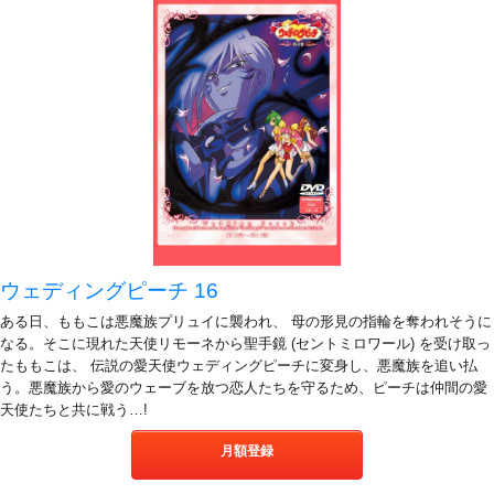
ウェディングピーチ 16
ある日、ももこは悪魔族プリュイに襲われ、 母の形見の指輪を奪われそうに
なる。そこに現れた天使リモーネから聖手鏡 (セントミロワール) を受け取っ
たももこは、 伝説の愛天使ウェディングピーチに変身し、悪魔族を追い払
う。悪魔族から愛のウェーブを放つ恋人たちを守るため、ピーチは仲間の愛
天使たちと共に戦う…!
月額登録