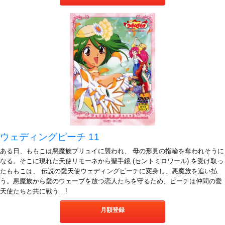
ウェディングピーチ 11
ある日、ももこは悪魔族プリュイに襲われ、 母の形見の指輪を奪われそうに
なる。そこに現れた天使リモーネから聖手鏡 (セントミロワール) を受け取っ
たももこは、 伝説の愛天使ウェディングピーチに変身し、悪魔族を追い払
う。悪魔族から愛のウェーブを放つ恋人たちを守るため、ピーチは仲間の愛
天使たちと共に戦う…!
月額登録