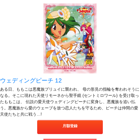
ウェディングピーチ 12
ある日、ももこは悪魔族プリュイに襲われ、 母の形見の指輪を奪われそうに
なる。そこに現れた天使リモーネから聖手鏡 (セントミロワール) を受け取っ
たももこは、 伝説の愛天使ウェディングピーチに変身し、悪魔族を追い払
う。悪魔族から愛のウェーブを放つ恋人たちを守るため、ピーチは仲間の愛
天使たちと共に戦う…!
月額登録