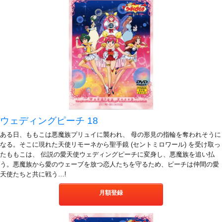
ウェディングピーチ 18
ある日、ももこは悪魔族プリュイに襲われ、 母の形見の指輪を奪われそうに
なる。そこに現れた天使リモーネから聖手鏡 (セントミロワール) を受け取っ
たももこは、 伝説の愛天使ウェディングピーチに変身し、悪魔族を追い払
う。悪魔族から愛のウェーブを放つ恋人たちを守るため、ピーチは仲間の愛
天使たちと共に戦う…!
月額登録