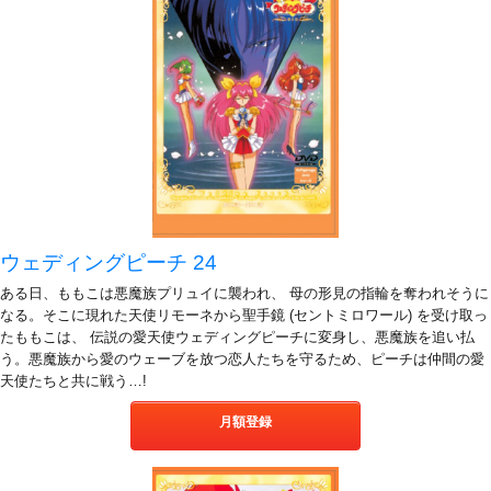
ウェディングピーチ 24
ある日、ももこは悪魔族プリュイに襲われ、 母の形見の指輪を奪われそうに
なる。そこに現れた天使リモーネから聖手鏡 (セントミロワール) を受け取っ
たももこは、 伝説の愛天使ウェディングピーチに変身し、悪魔族を追い払
う。悪魔族から愛のウェーブを放つ恋人たちを守るため、ピーチは仲間の愛
天使たちと共に戦う…!
月額登録