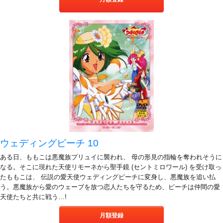
ウェディングピーチ 10
ある日、ももこは悪魔族プリュイに襲われ、 母の形見の指輪を奪われそうに
なる。そこに現れた天使リモーネから聖手鏡 (セントミロワール) を受け取っ
たももこは、 伝説の愛天使ウェディングピーチに変身し、悪魔族を追い払
う。悪魔族から愛のウェーブを放つ恋人たちを守るため、ピーチは仲間の愛
天使たちと共に戦う…!
月額登録