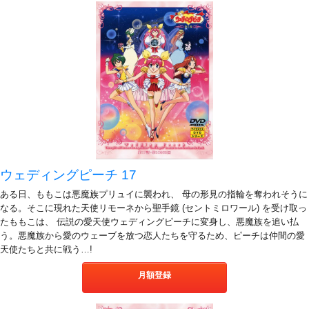
ウェディングピーチ 17
ある日、ももこは悪魔族プリュイに襲われ、 母の形見の指輪を奪われそうに
なる。そこに現れた天使リモーネから聖手鏡 (セントミロワール) を受け取っ
たももこは、 伝説の愛天使ウェディングピーチに変身し、悪魔族を追い払
う。悪魔族から愛のウェーブを放つ恋人たちを守るため、ピーチは仲間の愛
天使たちと共に戦う…!
月額登録