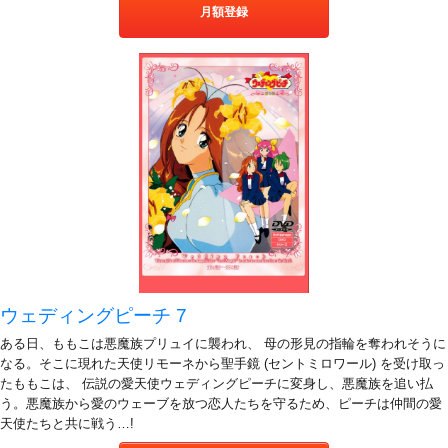
月額登録
ウェディングピーチ 7
ある日、ももこは悪魔族プリュイに襲われ、 母の形見の指輪を奪われそうに
なる。そこに現れた天使リモーネから聖手鏡 (セントミロワール) を受け取っ
たももこは、 伝説の愛天使ウェディングピーチに変身し、悪魔族を追い払
う。悪魔族から愛のウェーブを放つ恋人たちを守るため、ピーチは仲間の愛
天使たちと共に戦う…!