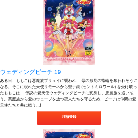
ウェディングピーチ 19
ある日、ももこは悪魔族プリュイに襲われ、 母の形見の指輪を奪われそうに
なる。そこに現れた天使リモーネから聖手鏡 (セントミロワール) を受け取っ
たももこは、 伝説の愛天使ウェディングピーチに変身し、悪魔族を追い払
う。悪魔族から愛のウェーブを放つ恋人たちを守るため、ピーチは仲間の愛
天使たちと共に戦う…!
月額登録