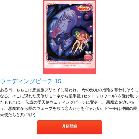
ウェディングピーチ 15
ある日、ももこは悪魔族プリュイに襲われ、 母の形見の指輪を奪われそうに
なる。そこに現れた天使リモーネから聖手鏡 (セントミロワール) を受け取っ
たももこは、 伝説の愛天使ウェディングピーチに変身し、悪魔族を追い払
う。悪魔族から愛のウェーブを放つ恋人たちを守るため、ピーチは仲間の愛
天使たちと共に戦う…!
月額登録