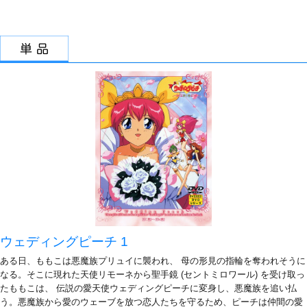
ウェディングピーチ 1
ある日、ももこは悪魔族プリュイに襲われ、 母の形見の指輪を奪われそうに
なる。そこに現れた天使リモーネから聖手鏡 (セントミロワール) を受け取っ
たももこは、 伝説の愛天使ウェディングピーチに変身し、悪魔族を追い払
う。悪魔族から愛のウェーブを放つ恋人たちを守るため、ピーチは仲間の愛