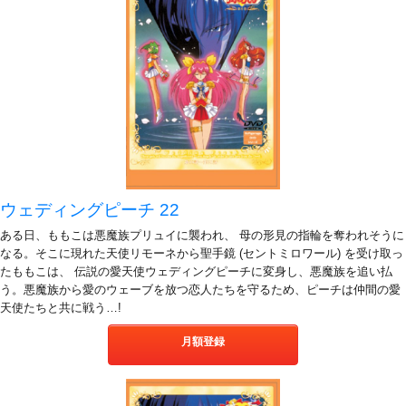
ウェディングピーチ 22
ある日、ももこは悪魔族プリュイに襲われ、 母の形見の指輪を奪われそうに
なる。そこに現れた天使リモーネから聖手鏡 (セントミロワール) を受け取っ
たももこは、 伝説の愛天使ウェディングピーチに変身し、悪魔族を追い払
う。悪魔族から愛のウェーブを放つ恋人たちを守るため、ピーチは仲間の愛
天使たちと共に戦う…!
月額登録