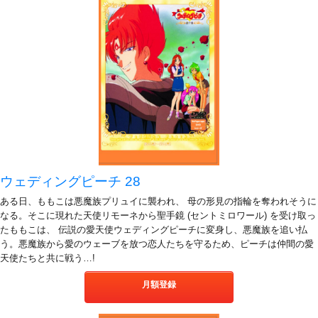
ウェディングピーチ 28
ある日、ももこは悪魔族プリュイに襲われ、 母の形見の指輪を奪われそうに
なる。そこに現れた天使リモーネから聖手鏡 (セントミロワール) を受け取っ
たももこは、 伝説の愛天使ウェディングピーチに変身し、悪魔族を追い払
う。悪魔族から愛のウェーブを放つ恋人たちを守るため、ピーチは仲間の愛
天使たちと共に戦う…!
月額登録