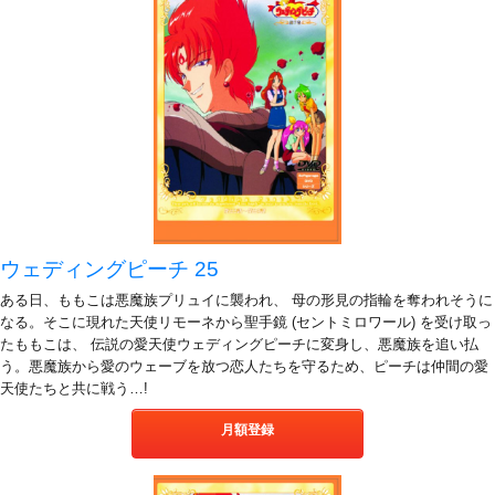
ウェディングピーチ 25
ある日、ももこは悪魔族プリュイに襲われ、 母の形見の指輪を奪われそうに
なる。そこに現れた天使リモーネから聖手鏡 (セントミロワール) を受け取っ
たももこは、 伝説の愛天使ウェディングピーチに変身し、悪魔族を追い払
う。悪魔族から愛のウェーブを放つ恋人たちを守るため、ピーチは仲間の愛
天使たちと共に戦う…!
月額登録