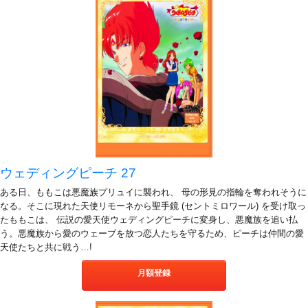
ウェディングピーチ 27
ある日、ももこは悪魔族プリュイに襲われ、 母の形見の指輪を奪われそうに
なる。そこに現れた天使リモーネから聖手鏡 (セントミロワール) を受け取っ
たももこは、 伝説の愛天使ウェディングピーチに変身し、悪魔族を追い払
う。悪魔族から愛のウェーブを放つ恋人たちを守るため、ピーチは仲間の愛
天使たちと共に戦う…!
月額登録