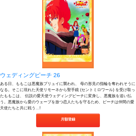
ウェディングピーチ 26
ある日、ももこは悪魔族プリュイに襲われ、 母の形見の指輪を奪われそうに
なる。そこに現れた天使リモーネから聖手鏡 (セントミロワール) を受け取っ
たももこは、 伝説の愛天使ウェディングピーチに変身し、悪魔族を追い払
う。悪魔族から愛のウェーブを放つ恋人たちを守るため、ピーチは仲間の愛
天使たちと共に戦う…!
月額登録