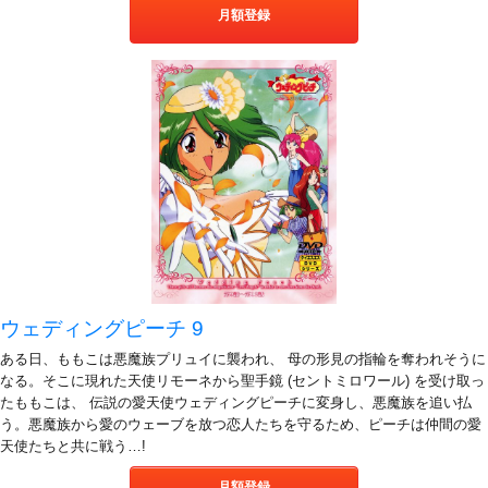
月額登録
ウェディングピーチ 9
ある日、ももこは悪魔族プリュイに襲われ、 母の形見の指輪を奪われそうに
なる。そこに現れた天使リモーネから聖手鏡 (セントミロワール) を受け取っ
たももこは、 伝説の愛天使ウェディングピーチに変身し、悪魔族を追い払
う。悪魔族から愛のウェーブを放つ恋人たちを守るため、ピーチは仲間の愛
天使たちと共に戦う…!
月額登録