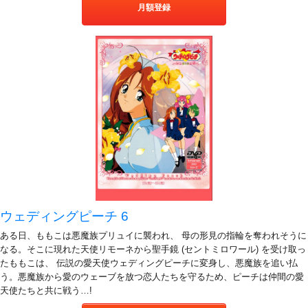
月額登録
ウェディングピーチ 6
ある日、ももこは悪魔族プリュイに襲われ、 母の形見の指輪を奪われそうに
なる。そこに現れた天使リモーネから聖手鏡 (セントミロワール) を受け取っ
たももこは、 伝説の愛天使ウェディングピーチに変身し、悪魔族を追い払
う。悪魔族から愛のウェーブを放つ恋人たちを守るため、ピーチは仲間の愛
天使たちと共に戦う…!