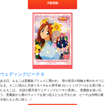
月額登録
ウェディングピーチ 8
ある日、ももこは悪魔族プリュイに襲われ、 母の形見の指輪を奪われそうに
なる。そこに現れた天使リモーネから聖手鏡 (セントミロワール) を受け取っ
たももこは、 伝説の愛天使ウェディングピーチに変身し、悪魔族を追い払
う。悪魔族から愛のウェーブを放つ恋人たちを守るため、ピーチは仲間の愛
天使たちと共に戦う…!