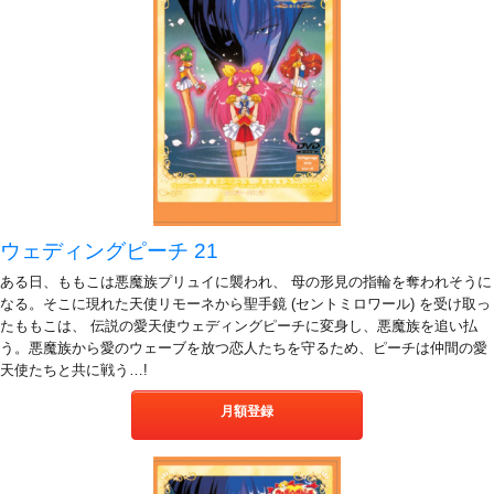
ウェディングピーチ 21
ある日、ももこは悪魔族プリュイに襲われ、 母の形見の指輪を奪われそうに
なる。そこに現れた天使リモーネから聖手鏡 (セントミロワール) を受け取っ
たももこは、 伝説の愛天使ウェディングピーチに変身し、悪魔族を追い払
う。悪魔族から愛のウェーブを放つ恋人たちを守るため、ピーチは仲間の愛
天使たちと共に戦う…!
月額登録