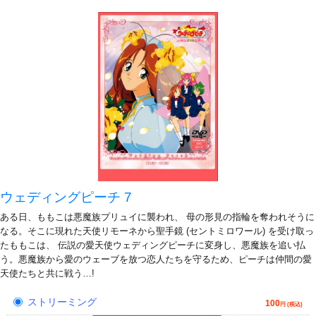
ウェディングピーチ 7
ある日、ももこは悪魔族プリュイに襲われ、 母の形見の指輪を奪われそうに
なる。そこに現れた天使リモーネから聖手鏡 (セントミロワール) を受け取っ
たももこは、 伝説の愛天使ウェディングピーチに変身し、悪魔族を追い払
う。悪魔族から愛のウェーブを放つ恋人たちを守るため、ピーチは仲間の愛
天使たちと共に戦う…!
ストリーミング
100
円 (税込)