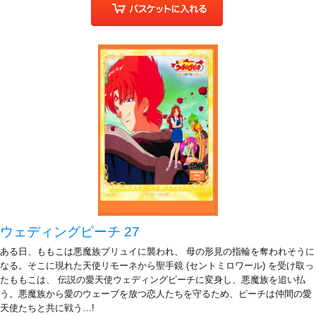
ウェディングピーチ 27
ある日、ももこは悪魔族プリュイに襲われ、 母の形見の指輪を奪われそうに
なる。そこに現れた天使リモーネから聖手鏡 (セントミロワール) を受け取っ
たももこは、 伝説の愛天使ウェディングピーチに変身し、悪魔族を追い払
う。悪魔族から愛のウェーブを放つ恋人たちを守るため、ピーチは仲間の愛
天使たちと共に戦う…!