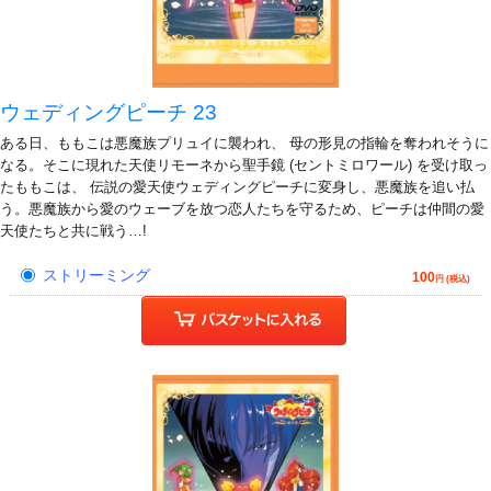
ウェディングピーチ 23
ある日、ももこは悪魔族プリュイに襲われ、 母の形見の指輪を奪われそうに
なる。そこに現れた天使リモーネから聖手鏡 (セントミロワール) を受け取っ
たももこは、 伝説の愛天使ウェディングピーチに変身し、悪魔族を追い払
う。悪魔族から愛のウェーブを放つ恋人たちを守るため、ピーチは仲間の愛
天使たちと共に戦う…!
ストリーミング
100
円 (税込)