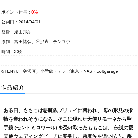
ポイント付与：
0%
公開日：2014/04/01
監督：湯山邦彦
原作：富田祐弘、谷沢直、テンユウ
時間：30分
©TENYU・谷沢直／小学館・テレビ東京・NAS・Softgarage
ある日、ももこは悪魔族プリュイに襲われ、 母の形見の指
輪を奪われそうになる。そこに現れた天使リモーネから聖
手鏡 (セントミロワール) を受け取ったももこは、 伝説の愛
天使ウェディングピーチに変身し、悪魔族を追い払う。悪