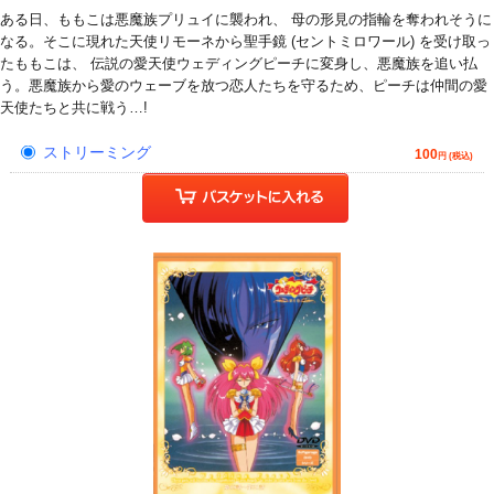
ある日、ももこは悪魔族プリュイに襲われ、 母の形見の指輪を奪われそうに
なる。そこに現れた天使リモーネから聖手鏡 (セントミロワール) を受け取っ
たももこは、 伝説の愛天使ウェディングピーチに変身し、悪魔族を追い払
う。悪魔族から愛のウェーブを放つ恋人たちを守るため、ピーチは仲間の愛
天使たちと共に戦う…!
ストリーミング
100
円 (税込)