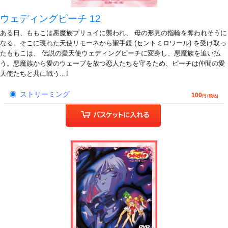
ウェディングピーチ 12
ある日、ももこは悪魔族プリュイに襲われ、 母の形見の指輪を奪われそうに
なる。そこに現れた天使リモーネから聖手鏡 (セントミロワール) を受け取っ
たももこは、 伝説の愛天使ウェディングピーチに変身し、悪魔族を追い払
う。悪魔族から愛のウェーブを放つ恋人たちを守るため、ピーチは仲間の愛
天使たちと共に戦う…!
ストリーミング
100
円 (税込)