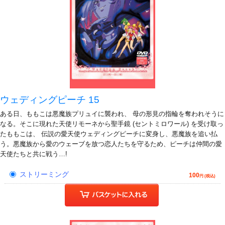
ウェディングピーチ 15
ある日、ももこは悪魔族プリュイに襲われ、 母の形見の指輪を奪われそうに
なる。そこに現れた天使リモーネから聖手鏡 (セントミロワール) を受け取っ
たももこは、 伝説の愛天使ウェディングピーチに変身し、悪魔族を追い払
う。悪魔族から愛のウェーブを放つ恋人たちを守るため、ピーチは仲間の愛
天使たちと共に戦う…!
ストリーミング
100
円 (税込)