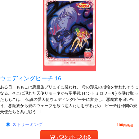
ウェディングピーチ 16
ある日、ももこは悪魔族プリュイに襲われ、 母の形見の指輪を奪われそうに
なる。そこに現れた天使リモーネから聖手鏡 (セントミロワール) を受け取っ
たももこは、 伝説の愛天使ウェディングピーチに変身し、悪魔族を追い払
う。悪魔族から愛のウェーブを放つ恋人たちを守るため、ピーチは仲間の愛
天使たちと共に戦う…!
ストリーミング
100
円 (税込)