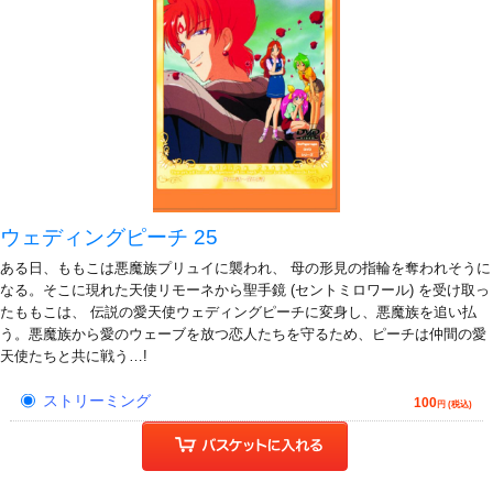
ウェディングピーチ 25
ある日、ももこは悪魔族プリュイに襲われ、 母の形見の指輪を奪われそうに
なる。そこに現れた天使リモーネから聖手鏡 (セントミロワール) を受け取っ
たももこは、 伝説の愛天使ウェディングピーチに変身し、悪魔族を追い払
う。悪魔族から愛のウェーブを放つ恋人たちを守るため、ピーチは仲間の愛
天使たちと共に戦う…!
ストリーミング
100
円 (税込)