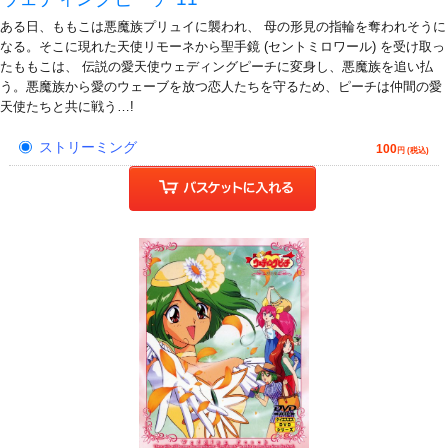
ある日、ももこは悪魔族プリュイに襲われ、 母の形見の指輪を奪われそうに
なる。そこに現れた天使リモーネから聖手鏡 (セントミロワール) を受け取っ
たももこは、 伝説の愛天使ウェディングピーチに変身し、悪魔族を追い払
う。悪魔族から愛のウェーブを放つ恋人たちを守るため、ピーチは仲間の愛
天使たちと共に戦う…!
ストリーミング
100
円 (税込)