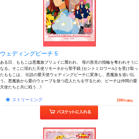
ウェディングピーチ 5
ある日、ももこは悪魔族プリュイに襲われ、 母の形見の指輪を奪われそうに
なる。そこに現れた天使リモーネから聖手鏡 (セントミロワール) を受け取っ
たももこは、 伝説の愛天使ウェディングピーチに変身し、悪魔族を追い払
う。悪魔族から愛のウェーブを放つ恋人たちを守るため、ピーチは仲間の愛
天使たちと共に戦う…!
ストリーミング
100
円 (税込)