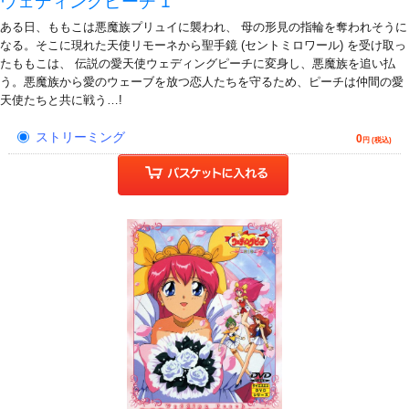
ウェディングピーチ 1
ある日、ももこは悪魔族プリュイに襲われ、 母の形見の指輪を奪われそうに
なる。そこに現れた天使リモーネから聖手鏡 (セントミロワール) を受け取っ
たももこは、 伝説の愛天使ウェディングピーチに変身し、悪魔族を追い払
う。悪魔族から愛のウェーブを放つ恋人たちを守るため、ピーチは仲間の愛
天使たちと共に戦う…!
ストリーミング
0
円 (税込)