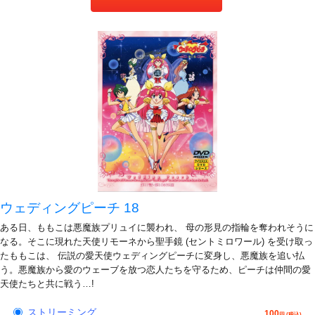
ウェディングピーチ 18
ある日、ももこは悪魔族プリュイに襲われ、 母の形見の指輪を奪われそうに
なる。そこに現れた天使リモーネから聖手鏡 (セントミロワール) を受け取っ
たももこは、 伝説の愛天使ウェディングピーチに変身し、悪魔族を追い払
う。悪魔族から愛のウェーブを放つ恋人たちを守るため、ピーチは仲間の愛
天使たちと共に戦う…!
ストリーミング
100
円 (税込)