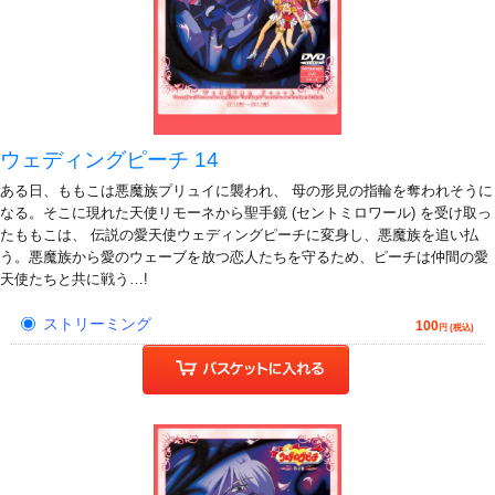
ウェディングピーチ 14
ある日、ももこは悪魔族プリュイに襲われ、 母の形見の指輪を奪われそうに
なる。そこに現れた天使リモーネから聖手鏡 (セントミロワール) を受け取っ
たももこは、 伝説の愛天使ウェディングピーチに変身し、悪魔族を追い払
う。悪魔族から愛のウェーブを放つ恋人たちを守るため、ピーチは仲間の愛
天使たちと共に戦う…!
ストリーミング
100
円 (税込)