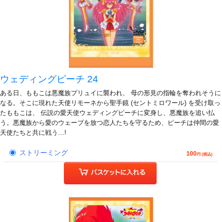
ウェディングピーチ 24
ある日、ももこは悪魔族プリュイに襲われ、 母の形見の指輪を奪われそうに
なる。そこに現れた天使リモーネから聖手鏡 (セントミロワール) を受け取っ
たももこは、 伝説の愛天使ウェディングピーチに変身し、悪魔族を追い払
う。悪魔族から愛のウェーブを放つ恋人たちを守るため、ピーチは仲間の愛
天使たちと共に戦う…!
ストリーミング
100
円 (税込)