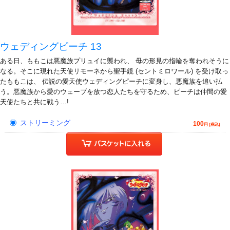
ウェディングピーチ 13
ある日、ももこは悪魔族プリュイに襲われ、 母の形見の指輪を奪われそうに
なる。そこに現れた天使リモーネから聖手鏡 (セントミロワール) を受け取っ
たももこは、 伝説の愛天使ウェディングピーチに変身し、悪魔族を追い払
う。悪魔族から愛のウェーブを放つ恋人たちを守るため、ピーチは仲間の愛
天使たちと共に戦う…!
ストリーミング
100
円 (税込)