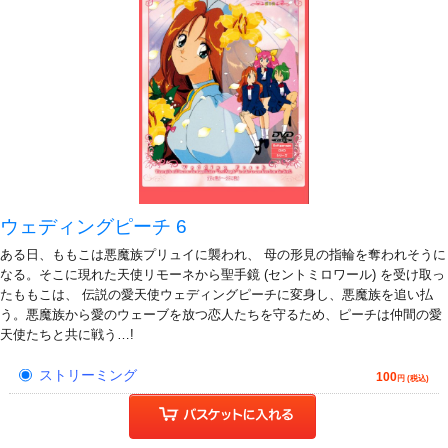
ウェディングピーチ 6
ある日、ももこは悪魔族プリュイに襲われ、 母の形見の指輪を奪われそうに
なる。そこに現れた天使リモーネから聖手鏡 (セントミロワール) を受け取っ
たももこは、 伝説の愛天使ウェディングピーチに変身し、悪魔族を追い払
う。悪魔族から愛のウェーブを放つ恋人たちを守るため、ピーチは仲間の愛
天使たちと共に戦う…!
ストリーミング
100
円 (税込)