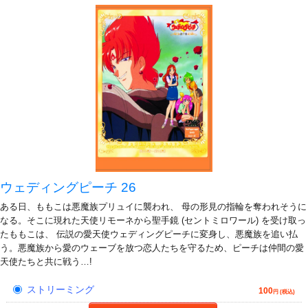
ウェディングピーチ 26
ある日、ももこは悪魔族プリュイに襲われ、 母の形見の指輪を奪われそうに
なる。そこに現れた天使リモーネから聖手鏡 (セントミロワール) を受け取っ
たももこは、 伝説の愛天使ウェディングピーチに変身し、悪魔族を追い払
う。悪魔族から愛のウェーブを放つ恋人たちを守るため、ピーチは仲間の愛
天使たちと共に戦う…!
ストリーミング
100
円 (税込)