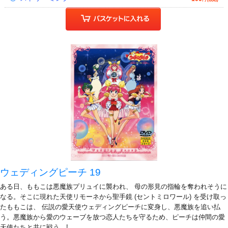
ウェディングピーチ 19
ある日、ももこは悪魔族プリュイに襲われ、 母の形見の指輪を奪われそうに
なる。そこに現れた天使リモーネから聖手鏡 (セントミロワール) を受け取っ
たももこは、 伝説の愛天使ウェディングピーチに変身し、悪魔族を追い払
う。悪魔族から愛のウェーブを放つ恋人たちを守るため、ピーチは仲間の愛
天使たちと共に戦う…!