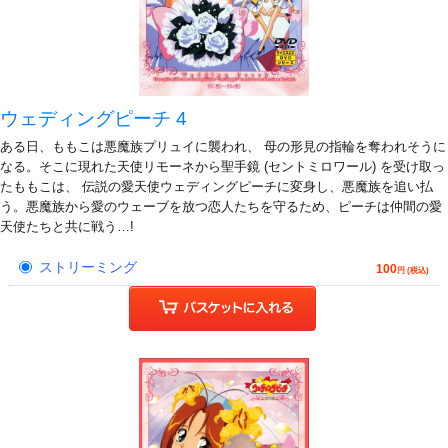
ウェディングピーチ 4
ある日、ももこは悪魔族プリュイに襲われ、 母の形見の指輪を奪われそうに
なる。そこに現れた天使リモーネから聖手鏡 (セントミロワール) を受け取っ
たももこは、 伝説の愛天使ウェディングピーチに変身し、悪魔族を追い払
う。悪魔族から愛のウェーブを放つ恋人たちを守るため、ピーチは仲間の愛
天使たちと共に戦う…!
ストリーミング
100
円 (税込)