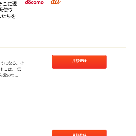
そこに現
天使ウ
人たちを
月額登録
そうになる。そ
もこは、 伝
ら愛のウェー
!
月額登録