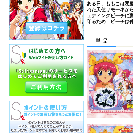
ある日、ももこは悪
れた天使リモーネから
ェディングピーチに
守るため、ピーチは仲