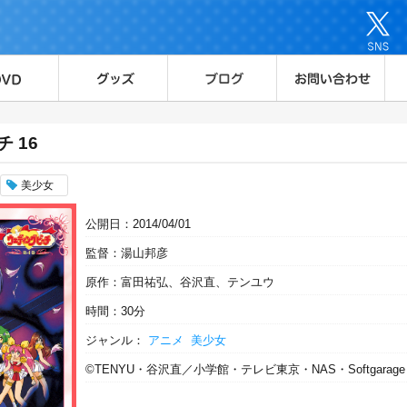
 16
美少女
公開日：2014/04/01
監督：湯山邦彦
原作：富田祐弘、谷沢直、テンユウ
時間：30分
ジャンル：
アニメ
美少女
©TENYU・谷沢直／小学館・テレビ東京・NAS・Softgarage