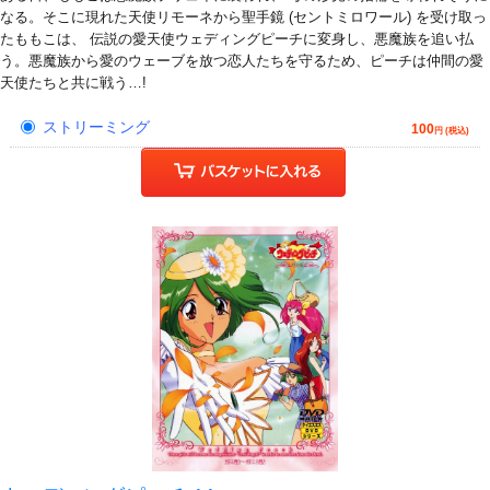
なる。そこに現れた天使リモーネから聖手鏡 (セントミロワール) を受け取っ
たももこは、 伝説の愛天使ウェディングピーチに変身し、悪魔族を追い払
う。悪魔族から愛のウェーブを放つ恋人たちを守るため、ピーチは仲間の愛
天使たちと共に戦う…!
ストリーミング
100
円 (税込)