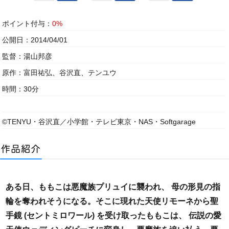
ポイント付与：
0%
公開日：2014/04/01
監督：湯山邦彦
原作：富田祐弘、谷沢直、テンユウ
時間：30分
©TENYU・谷沢直／小学館・テレビ東京・NAS・Softgarage
ある日、ももこは悪魔族プリュイに襲われ、 母の形見の指
輪を奪われそうになる。そこに現れた天使リモーネから聖
手鏡 (セントミロワール) を受け取ったももこは、 伝説の愛