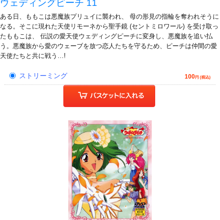
ウェディングピーチ 11
ある日、ももこは悪魔族プリュイに襲われ、 母の形見の指輪を奪われそうに
なる。そこに現れた天使リモーネから聖手鏡 (セントミロワール) を受け取っ
たももこは、 伝説の愛天使ウェディングピーチに変身し、悪魔族を追い払
う。悪魔族から愛のウェーブを放つ恋人たちを守るため、ピーチは仲間の愛
天使たちと共に戦う…!
ストリーミング
100
円 (税込)