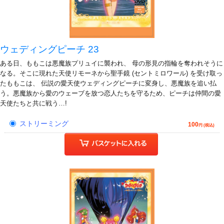
ウェディングピーチ 23
ある日、ももこは悪魔族プリュイに襲われ、 母の形見の指輪を奪われそうに
なる。そこに現れた天使リモーネから聖手鏡 (セントミロワール) を受け取っ
たももこは、 伝説の愛天使ウェディングピーチに変身し、悪魔族を追い払
う。悪魔族から愛のウェーブを放つ恋人たちを守るため、ピーチは仲間の愛
天使たちと共に戦う…!
ストリーミング
100
円 (税込)