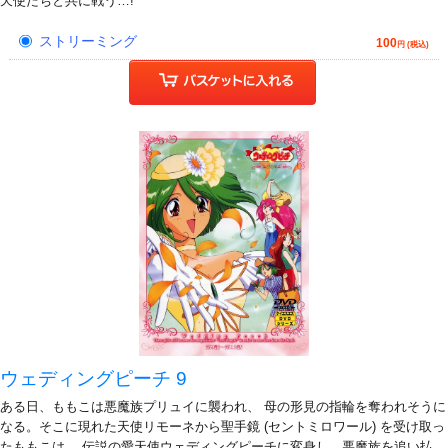
天使たちと共に戦う…!
ストリーミング
100
円 (税込)
ウェディングピーチ 9
ある日、ももこは悪魔族プリュイに襲われ、 母の形見の指輪を奪われそうに
なる。そこに現れた天使リモーネから聖手鏡 (セントミロワール) を受け取っ
たももこは、 伝説の愛天使ウェディングピーチに変身し、悪魔族を追い払