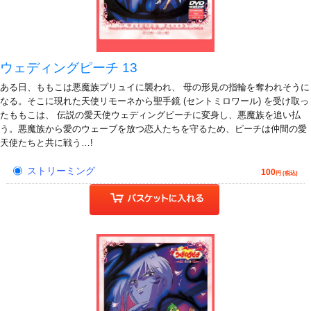
ウェディングピーチ 13
ある日、ももこは悪魔族プリュイに襲われ、 母の形見の指輪を奪われそうに
なる。そこに現れた天使リモーネから聖手鏡 (セントミロワール) を受け取っ
たももこは、 伝説の愛天使ウェディングピーチに変身し、悪魔族を追い払
う。悪魔族から愛のウェーブを放つ恋人たちを守るため、ピーチは仲間の愛
天使たちと共に戦う…!
ストリーミング
100
円 (税込)