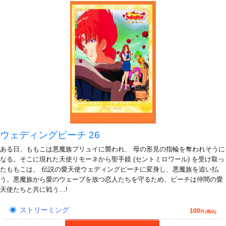
ウェディングピーチ 26
ある日、ももこは悪魔族プリュイに襲われ、 母の形見の指輪を奪われそうに
なる。そこに現れた天使リモーネから聖手鏡 (セントミロワール) を受け取っ
たももこは、 伝説の愛天使ウェディングピーチに変身し、悪魔族を追い払
う。悪魔族から愛のウェーブを放つ恋人たちを守るため、ピーチは仲間の愛
天使たちと共に戦う…!
ストリーミング
100
円 (税込)