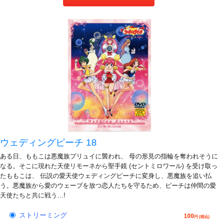
ウェディングピーチ 18
ある日、ももこは悪魔族プリュイに襲われ、 母の形見の指輪を奪われそうに
なる。そこに現れた天使リモーネから聖手鏡 (セントミロワール) を受け取っ
たももこは、 伝説の愛天使ウェディングピーチに変身し、悪魔族を追い払
う。悪魔族から愛のウェーブを放つ恋人たちを守るため、ピーチは仲間の愛
天使たちと共に戦う…!
ストリーミング
100
円 (税込)