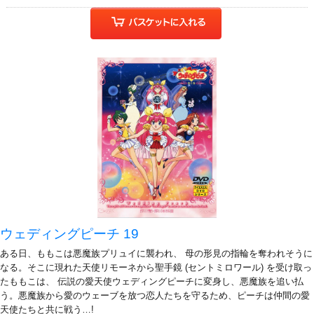
ウェディングピーチ 19
ある日、ももこは悪魔族プリュイに襲われ、 母の形見の指輪を奪われそうに
なる。そこに現れた天使リモーネから聖手鏡 (セントミロワール) を受け取っ
たももこは、 伝説の愛天使ウェディングピーチに変身し、悪魔族を追い払
う。悪魔族から愛のウェーブを放つ恋人たちを守るため、ピーチは仲間の愛
天使たちと共に戦う…!