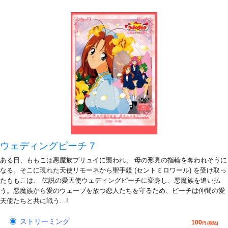
ウェディングピーチ 7
ある日、ももこは悪魔族プリュイに襲われ、 母の形見の指輪を奪われそうに
なる。そこに現れた天使リモーネから聖手鏡 (セントミロワール) を受け取っ
たももこは、 伝説の愛天使ウェディングピーチに変身し、悪魔族を追い払
う。悪魔族から愛のウェーブを放つ恋人たちを守るため、ピーチは仲間の愛
天使たちと共に戦う…!
ストリーミング
100
円 (税込)