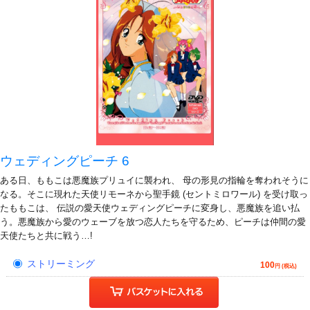
ウェディングピーチ 6
ある日、ももこは悪魔族プリュイに襲われ、 母の形見の指輪を奪われそうに
なる。そこに現れた天使リモーネから聖手鏡 (セントミロワール) を受け取っ
たももこは、 伝説の愛天使ウェディングピーチに変身し、悪魔族を追い払
う。悪魔族から愛のウェーブを放つ恋人たちを守るため、ピーチは仲間の愛
天使たちと共に戦う…!
ストリーミング
100
円 (税込)