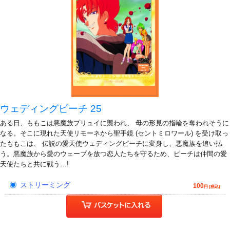
ウェディングピーチ 25
ある日、ももこは悪魔族プリュイに襲われ、 母の形見の指輪を奪われそうに
なる。そこに現れた天使リモーネから聖手鏡 (セントミロワール) を受け取っ
たももこは、 伝説の愛天使ウェディングピーチに変身し、悪魔族を追い払
う。悪魔族から愛のウェーブを放つ恋人たちを守るため、ピーチは仲間の愛
天使たちと共に戦う…!
ストリーミング
100
円 (税込)