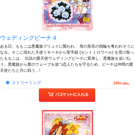
ウェディングピーチ 4
ある日、ももこは悪魔族プリュイに襲われ、 母の形見の指輪を奪われそうに
なる。そこに現れた天使リモーネから聖手鏡 (セントミロワール) を受け取っ
たももこは、 伝説の愛天使ウェディングピーチに変身し、悪魔族を追い払
う。悪魔族から愛のウェーブを放つ恋人たちを守るため、ピーチは仲間の愛
天使たちと共に戦う…!
ストリーミング
100
円 (税込)