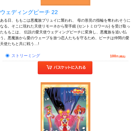
ウェディングピーチ 22
ある日、ももこは悪魔族プリュイに襲われ、 母の形見の指輪を奪われそうに
なる。そこに現れた天使リモーネから聖手鏡 (セントミロワール) を受け取っ
たももこは、 伝説の愛天使ウェディングピーチに変身し、悪魔族を追い払
う。悪魔族から愛のウェーブを放つ恋人たちを守るため、ピーチは仲間の愛
天使たちと共に戦う…!
ストリーミング
100
円 (税込)