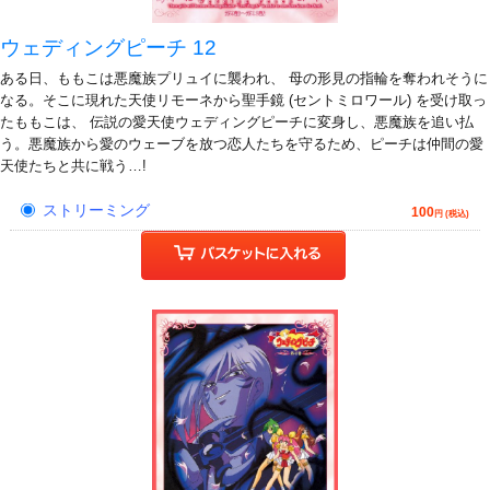
ウェディングピーチ 12
ある日、ももこは悪魔族プリュイに襲われ、 母の形見の指輪を奪われそうに
なる。そこに現れた天使リモーネから聖手鏡 (セントミロワール) を受け取っ
たももこは、 伝説の愛天使ウェディングピーチに変身し、悪魔族を追い払
う。悪魔族から愛のウェーブを放つ恋人たちを守るため、ピーチは仲間の愛
天使たちと共に戦う…!
ストリーミング
100
円 (税込)