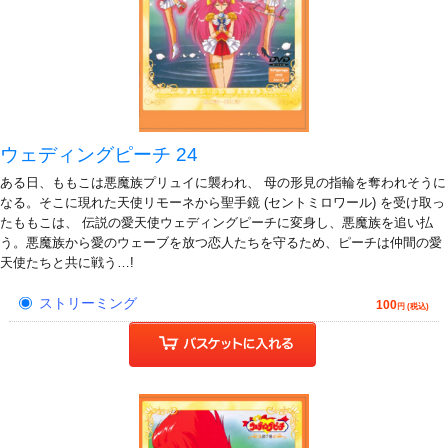
ウェディングピーチ 24
ある日、ももこは悪魔族プリュイに襲われ、 母の形見の指輪を奪われそうに
なる。そこに現れた天使リモーネから聖手鏡 (セントミロワール) を受け取っ
たももこは、 伝説の愛天使ウェディングピーチに変身し、悪魔族を追い払
う。悪魔族から愛のウェーブを放つ恋人たちを守るため、ピーチは仲間の愛
天使たちと共に戦う…!
ストリーミング
100
円 (税込)