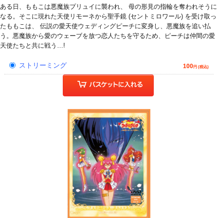
ある日、ももこは悪魔族プリュイに襲われ、 母の形見の指輪を奪われそうに
なる。そこに現れた天使リモーネから聖手鏡 (セントミロワール) を受け取っ
たももこは、 伝説の愛天使ウェディングピーチに変身し、悪魔族を追い払
う。悪魔族から愛のウェーブを放つ恋人たちを守るため、ピーチは仲間の愛
天使たちと共に戦う…!
ストリーミング
100
円 (税込)