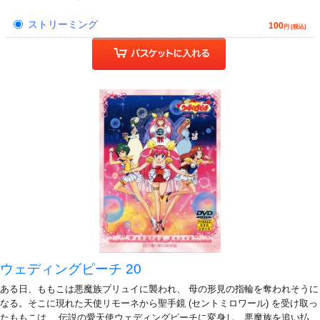
ストリーミング
100
円 (税込)
ウェディングピーチ 20
ある日、ももこは悪魔族プリュイに襲われ、 母の形見の指輪を奪われそうに
なる。そこに現れた天使リモーネから聖手鏡 (セントミロワール) を受け取っ
たももこは、 伝説の愛天使ウェディングピーチに変身し、悪魔族を追い払