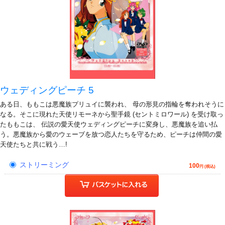
ウェディングピーチ 5
ある日、ももこは悪魔族プリュイに襲われ、 母の形見の指輪を奪われそうに
なる。そこに現れた天使リモーネから聖手鏡 (セントミロワール) を受け取っ
たももこは、 伝説の愛天使ウェディングピーチに変身し、悪魔族を追い払
う。悪魔族から愛のウェーブを放つ恋人たちを守るため、ピーチは仲間の愛
天使たちと共に戦う…!
ストリーミング
100
円 (税込)