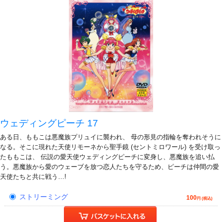
ウェディングピーチ 17
ある日、ももこは悪魔族プリュイに襲われ、 母の形見の指輪を奪われそうに
なる。そこに現れた天使リモーネから聖手鏡 (セントミロワール) を受け取っ
たももこは、 伝説の愛天使ウェディングピーチに変身し、悪魔族を追い払
う。悪魔族から愛のウェーブを放つ恋人たちを守るため、ピーチは仲間の愛
天使たちと共に戦う…!
ストリーミング
100
円 (税込)