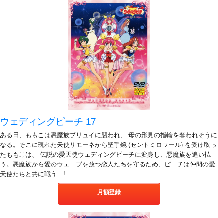
ウェディングピーチ 17
ある日、ももこは悪魔族プリュイに襲われ、 母の形見の指輪を奪われそうに
なる。そこに現れた天使リモーネから聖手鏡 (セントミロワール) を受け取っ
たももこは、 伝説の愛天使ウェディングピーチに変身し、悪魔族を追い払
う。悪魔族から愛のウェーブを放つ恋人たちを守るため、ピーチは仲間の愛
天使たちと共に戦う…!
月額登録