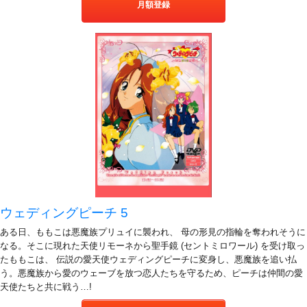
月額登録
ウェディングピーチ 5
ある日、ももこは悪魔族プリュイに襲われ、 母の形見の指輪を奪われそうに
なる。そこに現れた天使リモーネから聖手鏡 (セントミロワール) を受け取っ
たももこは、 伝説の愛天使ウェディングピーチに変身し、悪魔族を追い払
う。悪魔族から愛のウェーブを放つ恋人たちを守るため、ピーチは仲間の愛
天使たちと共に戦う…!