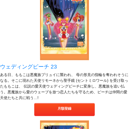
ウェディングピーチ 23
ある日、ももこは悪魔族プリュイに襲われ、 母の形見の指輪を奪われそうに
なる。そこに現れた天使リモーネから聖手鏡 (セントミロワール) を受け取っ
たももこは、 伝説の愛天使ウェディングピーチに変身し、悪魔族を追い払
う。悪魔族から愛のウェーブを放つ恋人たちを守るため、ピーチは仲間の愛
天使たちと共に戦う…!
月額登録