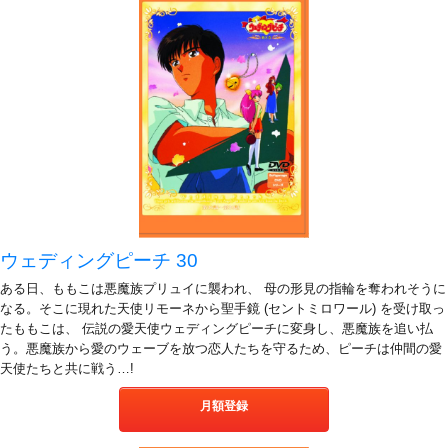
ウェディングピーチ 30
ある日、ももこは悪魔族プリュイに襲われ、 母の形見の指輪を奪われそうに
なる。そこに現れた天使リモーネから聖手鏡 (セントミロワール) を受け取っ
たももこは、 伝説の愛天使ウェディングピーチに変身し、悪魔族を追い払
う。悪魔族から愛のウェーブを放つ恋人たちを守るため、ピーチは仲間の愛
天使たちと共に戦う…!
月額登録