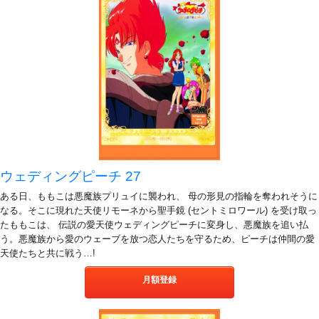
ウェディングピーチ 27
ある日、ももこは悪魔族プリュイに襲われ、 母の形見の指輪を奪われそうに
なる。そこに現れた天使リモーネから聖手鏡 (セントミロワール) を受け取っ
たももこは、 伝説の愛天使ウェディングピーチに変身し、悪魔族を追い払
う。悪魔族から愛のウェーブを放つ恋人たちを守るため、ピーチは仲間の愛
天使たちと共に戦う…!
月額登録