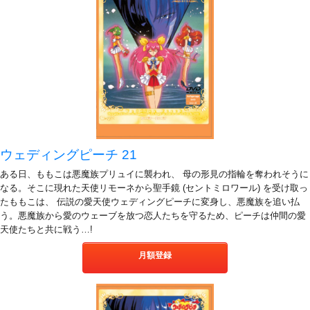
ウェディングピーチ 21
ある日、ももこは悪魔族プリュイに襲われ、 母の形見の指輪を奪われそうに
なる。そこに現れた天使リモーネから聖手鏡 (セントミロワール) を受け取っ
たももこは、 伝説の愛天使ウェディングピーチに変身し、悪魔族を追い払
う。悪魔族から愛のウェーブを放つ恋人たちを守るため、ピーチは仲間の愛
天使たちと共に戦う…!
月額登録