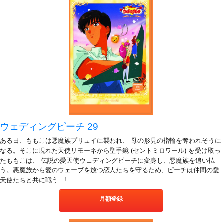
ウェディングピーチ 29
ある日、ももこは悪魔族プリュイに襲われ、 母の形見の指輪を奪われそうに
なる。そこに現れた天使リモーネから聖手鏡 (セントミロワール) を受け取っ
たももこは、 伝説の愛天使ウェディングピーチに変身し、悪魔族を追い払
う。悪魔族から愛のウェーブを放つ恋人たちを守るため、ピーチは仲間の愛
天使たちと共に戦う…!
月額登録