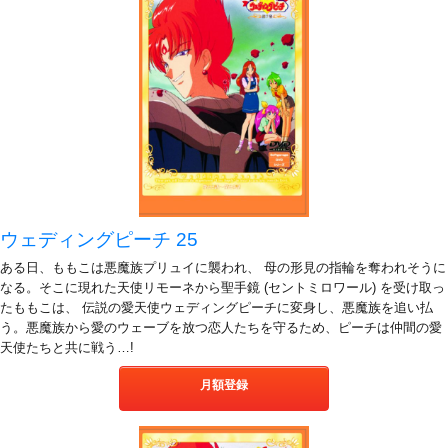
ウェディングピーチ 25
ある日、ももこは悪魔族プリュイに襲われ、 母の形見の指輪を奪われそうに
なる。そこに現れた天使リモーネから聖手鏡 (セントミロワール) を受け取っ
たももこは、 伝説の愛天使ウェディングピーチに変身し、悪魔族を追い払
う。悪魔族から愛のウェーブを放つ恋人たちを守るため、ピーチは仲間の愛
天使たちと共に戦う…!
月額登録