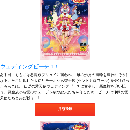
ウェディングピーチ 19
ある日、ももこは悪魔族プリュイに襲われ、 母の形見の指輪を奪われそうに
なる。そこに現れた天使リモーネから聖手鏡 (セントミロワール) を受け取っ
たももこは、 伝説の愛天使ウェディングピーチに変身し、悪魔族を追い払
う。悪魔族から愛のウェーブを放つ恋人たちを守るため、ピーチは仲間の愛
天使たちと共に戦う…!
月額登録