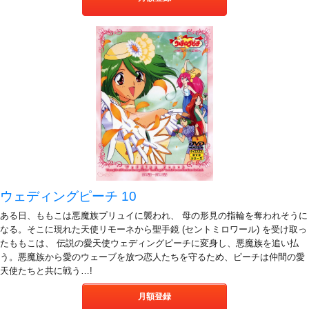
ウェディングピーチ 10
ある日、ももこは悪魔族プリュイに襲われ、 母の形見の指輪を奪われそうに
なる。そこに現れた天使リモーネから聖手鏡 (セントミロワール) を受け取っ
たももこは、 伝説の愛天使ウェディングピーチに変身し、悪魔族を追い払
う。悪魔族から愛のウェーブを放つ恋人たちを守るため、ピーチは仲間の愛
天使たちと共に戦う…!
月額登録