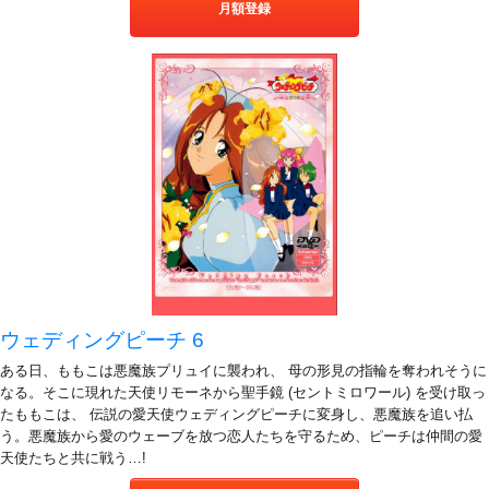
月額登録
ウェディングピーチ 6
ある日、ももこは悪魔族プリュイに襲われ、 母の形見の指輪を奪われそうに
なる。そこに現れた天使リモーネから聖手鏡 (セントミロワール) を受け取っ
たももこは、 伝説の愛天使ウェディングピーチに変身し、悪魔族を追い払
う。悪魔族から愛のウェーブを放つ恋人たちを守るため、ピーチは仲間の愛
天使たちと共に戦う…!