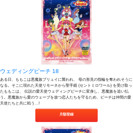
ウェディングピーチ 18
ある日、ももこは悪魔族プリュイに襲われ、 母の形見の指輪を奪われそうに
なる。そこに現れた天使リモーネから聖手鏡 (セントミロワール) を受け取っ
たももこは、 伝説の愛天使ウェディングピーチに変身し、悪魔族を追い払
う。悪魔族から愛のウェーブを放つ恋人たちを守るため、ピーチは仲間の愛
天使たちと共に戦う…!
月額登録