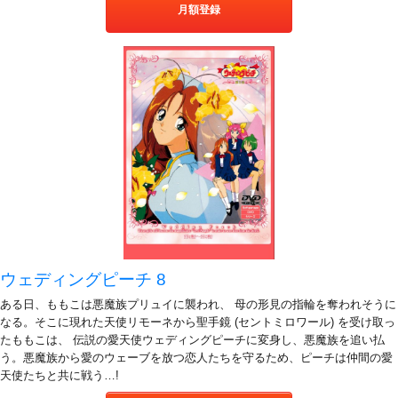
月額登録
ウェディングピーチ 8
ある日、ももこは悪魔族プリュイに襲われ、 母の形見の指輪を奪われそうに
なる。そこに現れた天使リモーネから聖手鏡 (セントミロワール) を受け取っ
たももこは、 伝説の愛天使ウェディングピーチに変身し、悪魔族を追い払
う。悪魔族から愛のウェーブを放つ恋人たちを守るため、ピーチは仲間の愛
天使たちと共に戦う…!