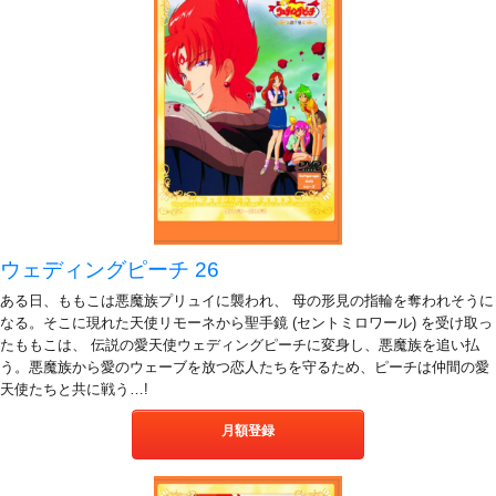
ウェディングピーチ 26
ある日、ももこは悪魔族プリュイに襲われ、 母の形見の指輪を奪われそうに
なる。そこに現れた天使リモーネから聖手鏡 (セントミロワール) を受け取っ
たももこは、 伝説の愛天使ウェディングピーチに変身し、悪魔族を追い払
う。悪魔族から愛のウェーブを放つ恋人たちを守るため、ピーチは仲間の愛
天使たちと共に戦う…!
月額登録