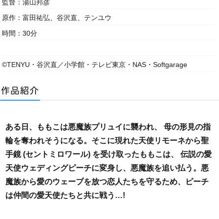
監督：湯山邦彦
原作：富田祐弘、谷沢直、テンユウ
時間：30分
©TENYU・谷沢直／小学館・テレビ東京・NAS・Softgarage
ある日、ももこは悪魔族プリュイに襲われ、 母の形見の指
輪を奪われそうになる。そこに現れた天使リモーネから聖
手鏡 (セントミロワール) を受け取ったももこは、 伝説の愛
天使ウェディングピーチに変身し、悪魔族を追い払う。悪
魔族から愛のウェーブを放つ恋人たちを守るため、ピーチ
は仲間の愛天使たちと共に戦う…!