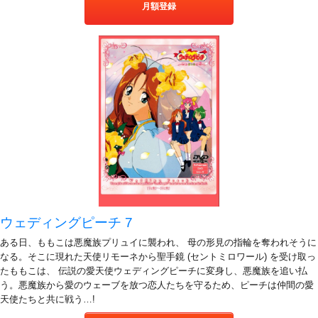
月額登録
ウェディングピーチ 7
ある日、ももこは悪魔族プリュイに襲われ、 母の形見の指輪を奪われそうに
なる。そこに現れた天使リモーネから聖手鏡 (セントミロワール) を受け取っ
たももこは、 伝説の愛天使ウェディングピーチに変身し、悪魔族を追い払
う。悪魔族から愛のウェーブを放つ恋人たちを守るため、ピーチは仲間の愛
天使たちと共に戦う…!