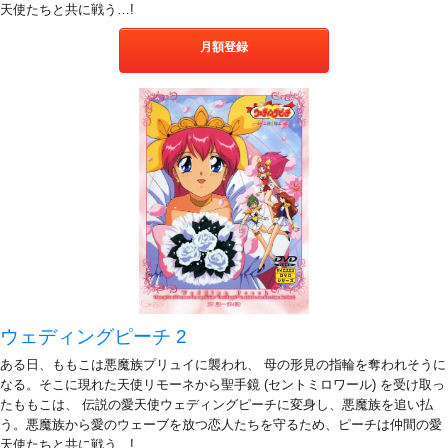
天使たちと共に戦う…!
月額登録
ウェディングピーチ 2
ある日、ももこは悪魔族プリュイに襲われ、 母の形見の指輪を奪われそうに
なる。そこに現れた天使リモーネから聖手鏡 (セントミロワール) を受け取っ
たももこは、 伝説の愛天使ウェディングピーチに変身し、悪魔族を追い払
う。悪魔族から愛のウェーブを放つ恋人たちを守るため、ピーチは仲間の愛
天使たちと共に戦う…!