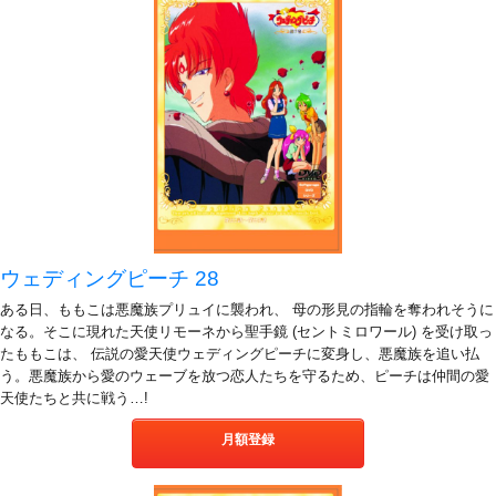
ウェディングピーチ 28
ある日、ももこは悪魔族プリュイに襲われ、 母の形見の指輪を奪われそうに
なる。そこに現れた天使リモーネから聖手鏡 (セントミロワール) を受け取っ
たももこは、 伝説の愛天使ウェディングピーチに変身し、悪魔族を追い払
う。悪魔族から愛のウェーブを放つ恋人たちを守るため、ピーチは仲間の愛
天使たちと共に戦う…!
月額登録