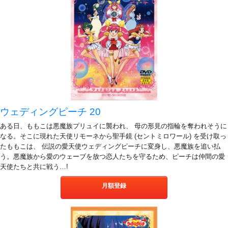
ウェディングピーチ 20
ある日、ももこは悪魔族プリュイに襲われ、 母の形見の指輪を奪われそうに
なる。そこに現れた天使リモーネから聖手鏡 (セントミロワール) を受け取っ
たももこは、 伝説の愛天使ウェディングピーチに変身し、悪魔族を追い払
う。悪魔族から愛のウェーブを放つ恋人たちを守るため、ピーチは仲間の愛
天使たちと共に戦う…!
月額登録