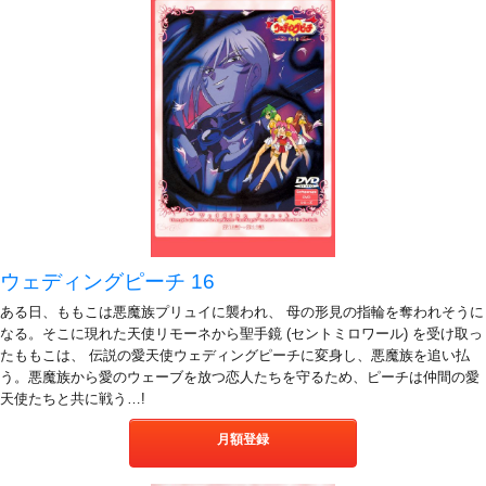
ウェディングピーチ 16
ある日、ももこは悪魔族プリュイに襲われ、 母の形見の指輪を奪われそうに
なる。そこに現れた天使リモーネから聖手鏡 (セントミロワール) を受け取っ
たももこは、 伝説の愛天使ウェディングピーチに変身し、悪魔族を追い払
う。悪魔族から愛のウェーブを放つ恋人たちを守るため、ピーチは仲間の愛
天使たちと共に戦う…!
月額登録