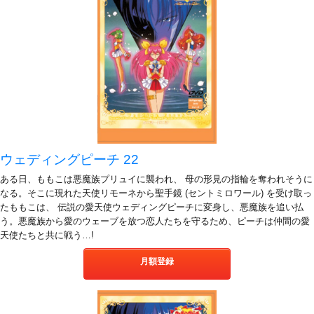
ウェディングピーチ 22
ある日、ももこは悪魔族プリュイに襲われ、 母の形見の指輪を奪われそうに
なる。そこに現れた天使リモーネから聖手鏡 (セントミロワール) を受け取っ
たももこは、 伝説の愛天使ウェディングピーチに変身し、悪魔族を追い払
う。悪魔族から愛のウェーブを放つ恋人たちを守るため、ピーチは仲間の愛
天使たちと共に戦う…!
月額登録