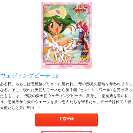
ウェディングピーチ 12
ある日、ももこは悪魔族プリュイに襲われ、 母の形見の指輪を奪われそうに
なる。そこに現れた天使リモーネから聖手鏡 (セントミロワール) を受け取っ
たももこは、 伝説の愛天使ウェディングピーチに変身し、悪魔族を追い払
う。悪魔族から愛のウェーブを放つ恋人たちを守るため、ピーチは仲間の愛
天使たちと共に戦う…!
月額登録