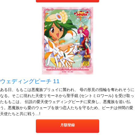
ウェディングピーチ 11
ある日、ももこは悪魔族プリュイに襲われ、 母の形見の指輪を奪われそうに
なる。そこに現れた天使リモーネから聖手鏡 (セントミロワール) を受け取っ
たももこは、 伝説の愛天使ウェディングピーチに変身し、悪魔族を追い払
う。悪魔族から愛のウェーブを放つ恋人たちを守るため、ピーチは仲間の愛
天使たちと共に戦う…!
月額登録