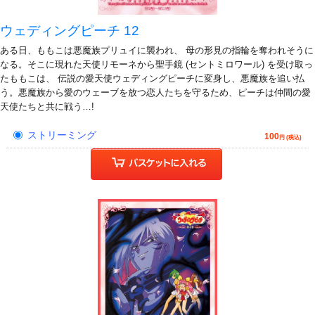
ウェディングピーチ 12
ある日、ももこは悪魔族プリュイに襲われ、 母の形見の指輪を奪われそうに
なる。そこに現れた天使リモーネから聖手鏡 (セントミロワール) を受け取っ
たももこは、 伝説の愛天使ウェディングピーチに変身し、悪魔族を追い払
う。悪魔族から愛のウェーブを放つ恋人たちを守るため、ピーチは仲間の愛
天使たちと共に戦う…!
ストリーミング
100
円 (税込)