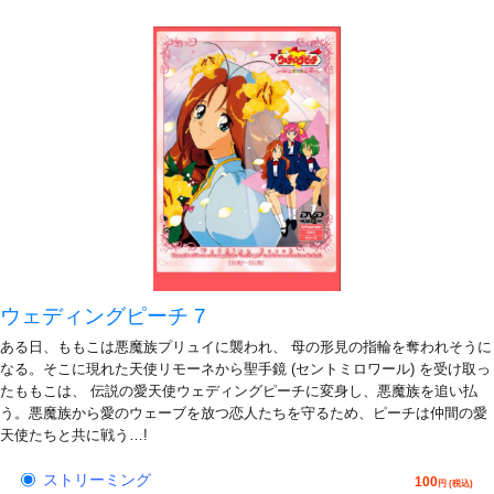
ウェディングピーチ 7
ある日、ももこは悪魔族プリュイに襲われ、 母の形見の指輪を奪われそうに
なる。そこに現れた天使リモーネから聖手鏡 (セントミロワール) を受け取っ
たももこは、 伝説の愛天使ウェディングピーチに変身し、悪魔族を追い払
う。悪魔族から愛のウェーブを放つ恋人たちを守るため、ピーチは仲間の愛
天使たちと共に戦う…!
ストリーミング
100
円 (税込)