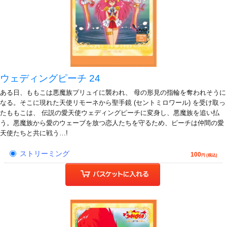
ウェディングピーチ 24
ある日、ももこは悪魔族プリュイに襲われ、 母の形見の指輪を奪われそうに
なる。そこに現れた天使リモーネから聖手鏡 (セントミロワール) を受け取っ
たももこは、 伝説の愛天使ウェディングピーチに変身し、悪魔族を追い払
う。悪魔族から愛のウェーブを放つ恋人たちを守るため、ピーチは仲間の愛
天使たちと共に戦う…!
ストリーミング
100
円 (税込)