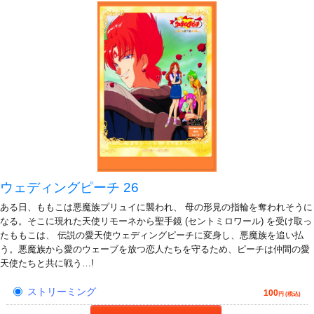
ウェディングピーチ 26
ある日、ももこは悪魔族プリュイに襲われ、 母の形見の指輪を奪われそうに
なる。そこに現れた天使リモーネから聖手鏡 (セントミロワール) を受け取っ
たももこは、 伝説の愛天使ウェディングピーチに変身し、悪魔族を追い払
う。悪魔族から愛のウェーブを放つ恋人たちを守るため、ピーチは仲間の愛
天使たちと共に戦う…!
ストリーミング
100
円 (税込)