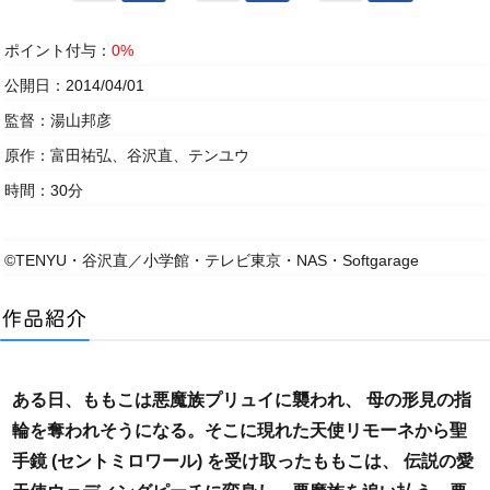
ポイント付与：
0%
公開日：2014/04/01
監督：湯山邦彦
原作：富田祐弘、谷沢直、テンユウ
時間：30分
©TENYU・谷沢直／小学館・テレビ東京・NAS・Softgarage
ある日、ももこは悪魔族プリュイに襲われ、 母の形見の指
輪を奪われそうになる。そこに現れた天使リモーネから聖
手鏡 (セントミロワール) を受け取ったももこは、 伝説の愛