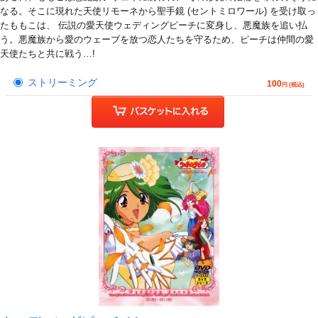
なる。そこに現れた天使リモーネから聖手鏡 (セントミロワール) を受け取っ
たももこは、 伝説の愛天使ウェディングピーチに変身し、悪魔族を追い払
う。悪魔族から愛のウェーブを放つ恋人たちを守るため、ピーチは仲間の愛
天使たちと共に戦う…!
ストリーミング
100
円 (税込)