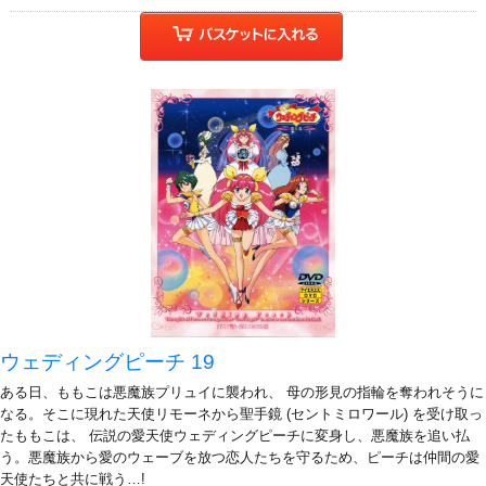
ウェディングピーチ 19
ある日、ももこは悪魔族プリュイに襲われ、 母の形見の指輪を奪われそうに
なる。そこに現れた天使リモーネから聖手鏡 (セントミロワール) を受け取っ
たももこは、 伝説の愛天使ウェディングピーチに変身し、悪魔族を追い払
う。悪魔族から愛のウェーブを放つ恋人たちを守るため、ピーチは仲間の愛
天使たちと共に戦う…!