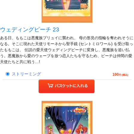
ウェディングピーチ 23
ある日、ももこは悪魔族プリュイに襲われ、 母の形見の指輪を奪われそうに
なる。そこに現れた天使リモーネから聖手鏡 (セントミロワール) を受け取っ
たももこは、 伝説の愛天使ウェディングピーチに変身し、悪魔族を追い払
う。悪魔族から愛のウェーブを放つ恋人たちを守るため、ピーチは仲間の愛
天使たちと共に戦う…!
ストリーミング
100
円 (税込)