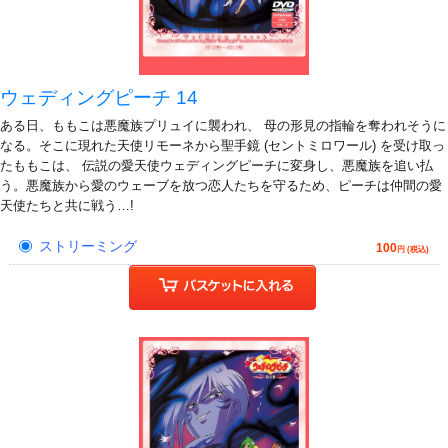
ウェディングピーチ 14
ある日、ももこは悪魔族プリュイに襲われ、 母の形見の指輪を奪われそうに
なる。そこに現れた天使リモーネから聖手鏡 (セントミロワール) を受け取っ
たももこは、 伝説の愛天使ウェディングピーチに変身し、悪魔族を追い払
う。悪魔族から愛のウェーブを放つ恋人たちを守るため、ピーチは仲間の愛
天使たちと共に戦う…!
ストリーミング
100
円 (税込)