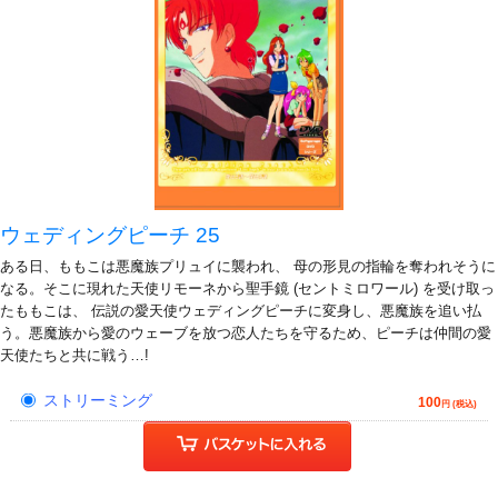
ウェディングピーチ 25
ある日、ももこは悪魔族プリュイに襲われ、 母の形見の指輪を奪われそうに
なる。そこに現れた天使リモーネから聖手鏡 (セントミロワール) を受け取っ
たももこは、 伝説の愛天使ウェディングピーチに変身し、悪魔族を追い払
う。悪魔族から愛のウェーブを放つ恋人たちを守るため、ピーチは仲間の愛
天使たちと共に戦う…!
ストリーミング
100
円 (税込)