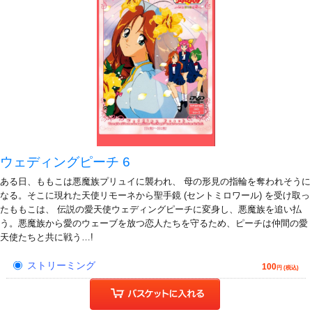
ウェディングピーチ 6
ある日、ももこは悪魔族プリュイに襲われ、 母の形見の指輪を奪われそうに
なる。そこに現れた天使リモーネから聖手鏡 (セントミロワール) を受け取っ
たももこは、 伝説の愛天使ウェディングピーチに変身し、悪魔族を追い払
う。悪魔族から愛のウェーブを放つ恋人たちを守るため、ピーチは仲間の愛
天使たちと共に戦う…!
ストリーミング
100
円 (税込)