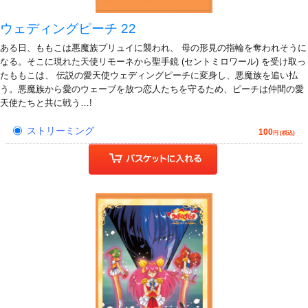
ウェディングピーチ 22
ある日、ももこは悪魔族プリュイに襲われ、 母の形見の指輪を奪われそうに
なる。そこに現れた天使リモーネから聖手鏡 (セントミロワール) を受け取っ
たももこは、 伝説の愛天使ウェディングピーチに変身し、悪魔族を追い払
う。悪魔族から愛のウェーブを放つ恋人たちを守るため、ピーチは仲間の愛
天使たちと共に戦う…!
ストリーミング
100
円 (税込)