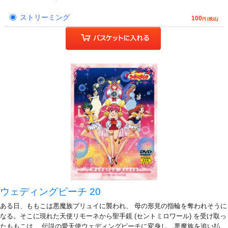
ストリーミング
100
円 (税込)
ウェディングピーチ 20
ある日、ももこは悪魔族プリュイに襲われ、 母の形見の指輪を奪われそうに
なる。そこに現れた天使リモーネから聖手鏡 (セントミロワール) を受け取っ
たももこは、 伝説の愛天使ウェディングピーチに変身し、悪魔族を追い払