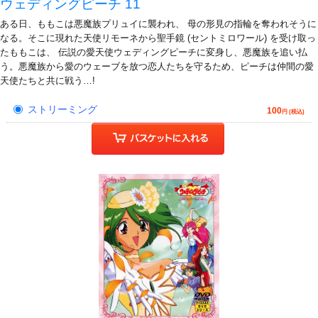
ウェディングピーチ 11
ある日、ももこは悪魔族プリュイに襲われ、 母の形見の指輪を奪われそうに
なる。そこに現れた天使リモーネから聖手鏡 (セントミロワール) を受け取っ
たももこは、 伝説の愛天使ウェディングピーチに変身し、悪魔族を追い払
う。悪魔族から愛のウェーブを放つ恋人たちを守るため、ピーチは仲間の愛
天使たちと共に戦う…!
ストリーミング
100
円 (税込)