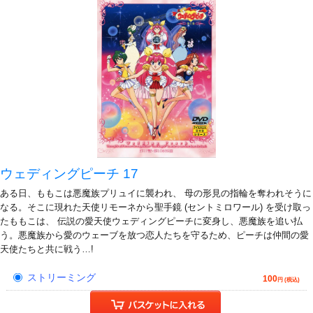
ウェディングピーチ 17
ある日、ももこは悪魔族プリュイに襲われ、 母の形見の指輪を奪われそうに
なる。そこに現れた天使リモーネから聖手鏡 (セントミロワール) を受け取っ
たももこは、 伝説の愛天使ウェディングピーチに変身し、悪魔族を追い払
う。悪魔族から愛のウェーブを放つ恋人たちを守るため、ピーチは仲間の愛
天使たちと共に戦う…!
ストリーミング
100
円 (税込)