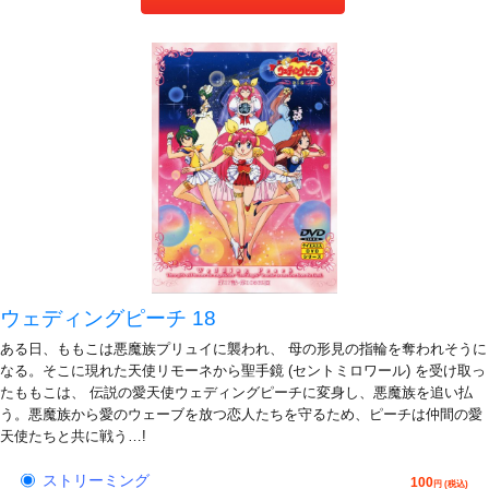
ウェディングピーチ 18
ある日、ももこは悪魔族プリュイに襲われ、 母の形見の指輪を奪われそうに
なる。そこに現れた天使リモーネから聖手鏡 (セントミロワール) を受け取っ
たももこは、 伝説の愛天使ウェディングピーチに変身し、悪魔族を追い払
う。悪魔族から愛のウェーブを放つ恋人たちを守るため、ピーチは仲間の愛
天使たちと共に戦う…!
ストリーミング
100
円 (税込)