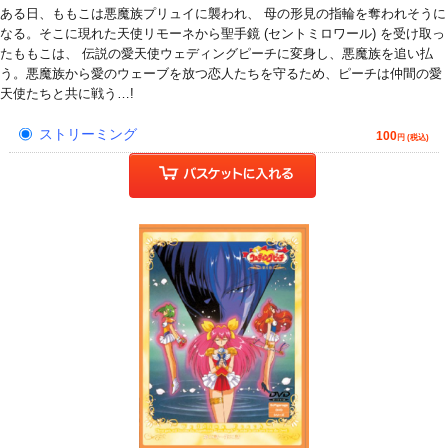
ある日、ももこは悪魔族プリュイに襲われ、 母の形見の指輪を奪われそうに
なる。そこに現れた天使リモーネから聖手鏡 (セントミロワール) を受け取っ
たももこは、 伝説の愛天使ウェディングピーチに変身し、悪魔族を追い払
う。悪魔族から愛のウェーブを放つ恋人たちを守るため、ピーチは仲間の愛
天使たちと共に戦う…!
ストリーミング
100
円 (税込)