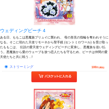
ウェディングピーチ 4
ある日、ももこは悪魔族プリュイに襲われ、 母の形見の指輪を奪われそうに
なる。そこに現れた天使リモーネから聖手鏡 (セントミロワール) を受け取っ
たももこは、 伝説の愛天使ウェディングピーチに変身し、悪魔族を追い払
う。悪魔族から愛のウェーブを放つ恋人たちを守るため、ピーチは仲間の愛
天使たちと共に戦う…!
ストリーミング
100
円 (税込)