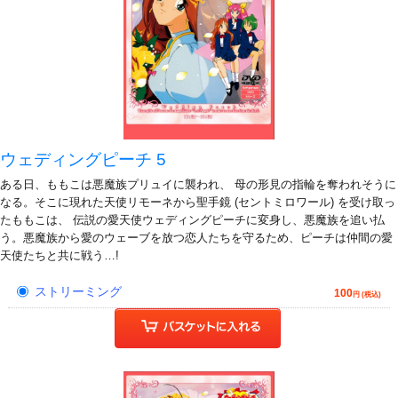
ウェディングピーチ 5
ある日、ももこは悪魔族プリュイに襲われ、 母の形見の指輪を奪われそうに
なる。そこに現れた天使リモーネから聖手鏡 (セントミロワール) を受け取っ
たももこは、 伝説の愛天使ウェディングピーチに変身し、悪魔族を追い払
う。悪魔族から愛のウェーブを放つ恋人たちを守るため、ピーチは仲間の愛
天使たちと共に戦う…!
ストリーミング
100
円 (税込)