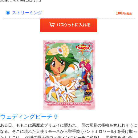
天使たちと共に戦う…!
ストリーミング
100
円 (税込)
ウェディングピーチ 9
ある日、ももこは悪魔族プリュイに襲われ、 母の形見の指輪を奪われそうに
なる。そこに現れた天使リモーネから聖手鏡 (セントミロワール) を受け取っ
たももこは、 伝説の愛天使ウェディングピーチに変身し、悪魔族を追い払