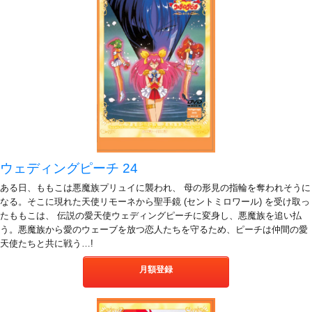
ウェディングピーチ 24
ある日、ももこは悪魔族プリュイに襲われ、 母の形見の指輪を奪われそうに
なる。そこに現れた天使リモーネから聖手鏡 (セントミロワール) を受け取っ
たももこは、 伝説の愛天使ウェディングピーチに変身し、悪魔族を追い払
う。悪魔族から愛のウェーブを放つ恋人たちを守るため、ピーチは仲間の愛
天使たちと共に戦う…!
月額登録