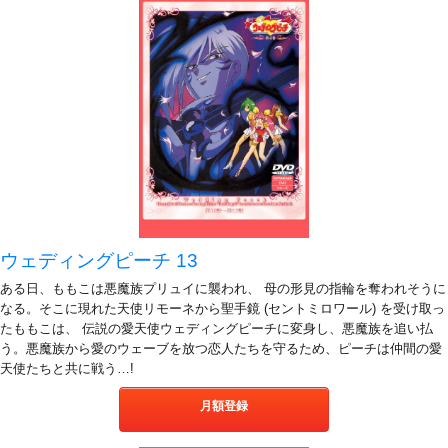
ウェディングピーチ 13
ある日、ももこは悪魔族プリュイに襲われ、 母の形見の指輪を奪われそうに
なる。そこに現れた天使リモーネから聖手鏡 (セントミロワール) を受け取っ
たももこは、 伝説の愛天使ウェディングピーチに変身し、悪魔族を追い払
う。悪魔族から愛のウェーブを放つ恋人たちを守るため、ピーチは仲間の愛
天使たちと共に戦う…!
月額登録