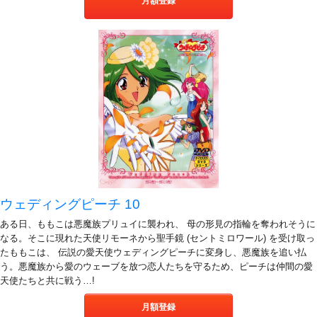
月額登録
ウェディングピーチ 10
ある日、ももこは悪魔族プリュイに襲われ、 母の形見の指輪を奪われそうに
なる。そこに現れた天使リモーネから聖手鏡 (セントミロワール) を受け取っ
たももこは、 伝説の愛天使ウェディングピーチに変身し、悪魔族を追い払
う。悪魔族から愛のウェーブを放つ恋人たちを守るため、ピーチは仲間の愛
天使たちと共に戦う…!
月額登録