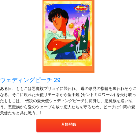
ウェディングピーチ 29
ある日、ももこは悪魔族プリュイに襲われ、 母の形見の指輪を奪われそうに
なる。そこに現れた天使リモーネから聖手鏡 (セントミロワール) を受け取っ
たももこは、 伝説の愛天使ウェディングピーチに変身し、悪魔族を追い払
う。悪魔族から愛のウェーブを放つ恋人たちを守るため、ピーチは仲間の愛
天使たちと共に戦う…!
月額登録