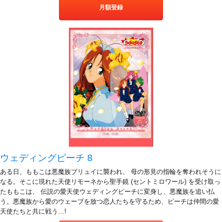
月額登録
ウェディングピーチ 8
ある日、ももこは悪魔族プリュイに襲われ、 母の形見の指輪を奪われそうに
なる。そこに現れた天使リモーネから聖手鏡 (セントミロワール) を受け取っ
たももこは、 伝説の愛天使ウェディングピーチに変身し、悪魔族を追い払
う。悪魔族から愛のウェーブを放つ恋人たちを守るため、ピーチは仲間の愛
天使たちと共に戦う…!