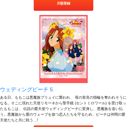
月額登録
ウェディングピーチ 5
ある日、ももこは悪魔族プリュイに襲われ、 母の形見の指輪を奪われそうに
なる。そこに現れた天使リモーネから聖手鏡 (セントミロワール) を受け取っ
たももこは、 伝説の愛天使ウェディングピーチに変身し、悪魔族を追い払
う。悪魔族から愛のウェーブを放つ恋人たちを守るため、ピーチは仲間の愛
天使たちと共に戦う…!