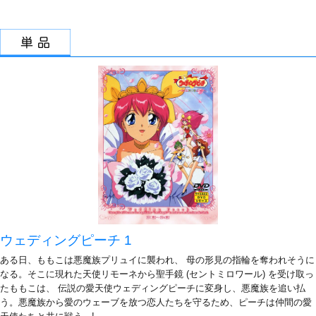
ウェディングピーチ 1
ある日、ももこは悪魔族プリュイに襲われ、 母の形見の指輪を奪われそうに
なる。そこに現れた天使リモーネから聖手鏡 (セントミロワール) を受け取っ
たももこは、 伝説の愛天使ウェディングピーチに変身し、悪魔族を追い払
う。悪魔族から愛のウェーブを放つ恋人たちを守るため、ピーチは仲間の愛