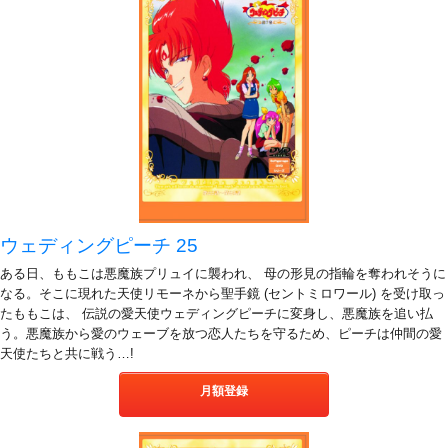
ウェディングピーチ 25
ある日、ももこは悪魔族プリュイに襲われ、 母の形見の指輪を奪われそうに
なる。そこに現れた天使リモーネから聖手鏡 (セントミロワール) を受け取っ
たももこは、 伝説の愛天使ウェディングピーチに変身し、悪魔族を追い払
う。悪魔族から愛のウェーブを放つ恋人たちを守るため、ピーチは仲間の愛
天使たちと共に戦う…!
月額登録