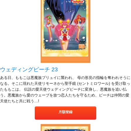
ウェディングピーチ 23
ある日、ももこは悪魔族プリュイに襲われ、 母の形見の指輪を奪われそうに
なる。そこに現れた天使リモーネから聖手鏡 (セントミロワール) を受け取っ
たももこは、 伝説の愛天使ウェディングピーチに変身し、悪魔族を追い払
う。悪魔族から愛のウェーブを放つ恋人たちを守るため、ピーチは仲間の愛
天使たちと共に戦う…!
月額登録