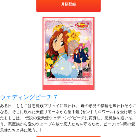
月額登録
ウェディングピーチ 7
ある日、ももこは悪魔族プリュイに襲われ、 母の形見の指輪を奪われそうに
なる。そこに現れた天使リモーネから聖手鏡 (セントミロワール) を受け取っ
たももこは、 伝説の愛天使ウェディングピーチに変身し、悪魔族を追い払
う。悪魔族から愛のウェーブを放つ恋人たちを守るため、ピーチは仲間の愛
天使たちと共に戦う…!