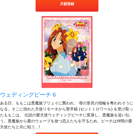
月額登録
ウェディングピーチ 6
ある日、ももこは悪魔族プリュイに襲われ、 母の形見の指輪を奪われそうに
なる。そこに現れた天使リモーネから聖手鏡 (セントミロワール) を受け取っ
たももこは、 伝説の愛天使ウェディングピーチに変身し、悪魔族を追い払
う。悪魔族から愛のウェーブを放つ恋人たちを守るため、ピーチは仲間の愛
天使たちと共に戦う…!