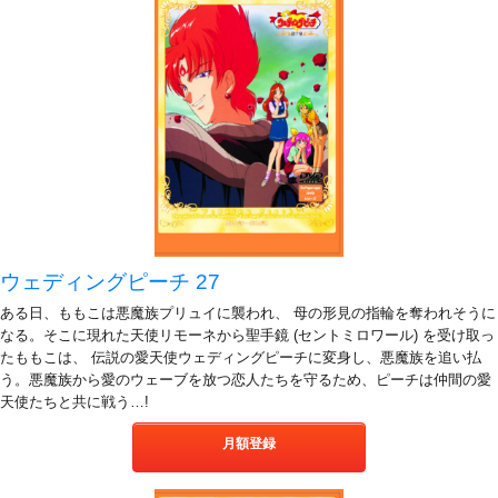
ウェディングピーチ 27
ある日、ももこは悪魔族プリュイに襲われ、 母の形見の指輪を奪われそうに
なる。そこに現れた天使リモーネから聖手鏡 (セントミロワール) を受け取っ
たももこは、 伝説の愛天使ウェディングピーチに変身し、悪魔族を追い払
う。悪魔族から愛のウェーブを放つ恋人たちを守るため、ピーチは仲間の愛
天使たちと共に戦う…!
月額登録