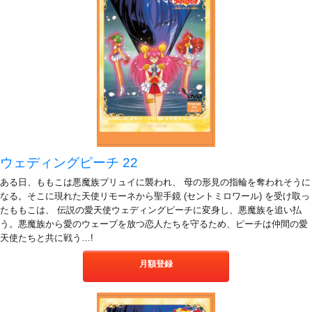
ウェディングピーチ 22
ある日、ももこは悪魔族プリュイに襲われ、 母の形見の指輪を奪われそうに
なる。そこに現れた天使リモーネから聖手鏡 (セントミロワール) を受け取っ
たももこは、 伝説の愛天使ウェディングピーチに変身し、悪魔族を追い払
う。悪魔族から愛のウェーブを放つ恋人たちを守るため、ピーチは仲間の愛
天使たちと共に戦う…!
月額登録