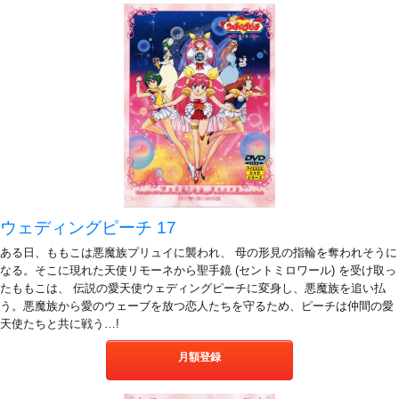
ウェディングピーチ 17
ある日、ももこは悪魔族プリュイに襲われ、 母の形見の指輪を奪われそうに
なる。そこに現れた天使リモーネから聖手鏡 (セントミロワール) を受け取っ
たももこは、 伝説の愛天使ウェディングピーチに変身し、悪魔族を追い払
う。悪魔族から愛のウェーブを放つ恋人たちを守るため、ピーチは仲間の愛
天使たちと共に戦う…!
月額登録