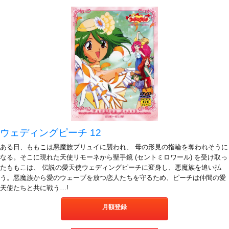
ウェディングピーチ 12
ある日、ももこは悪魔族プリュイに襲われ、 母の形見の指輪を奪われそうに
なる。そこに現れた天使リモーネから聖手鏡 (セントミロワール) を受け取っ
たももこは、 伝説の愛天使ウェディングピーチに変身し、悪魔族を追い払
う。悪魔族から愛のウェーブを放つ恋人たちを守るため、ピーチは仲間の愛
天使たちと共に戦う…!
月額登録