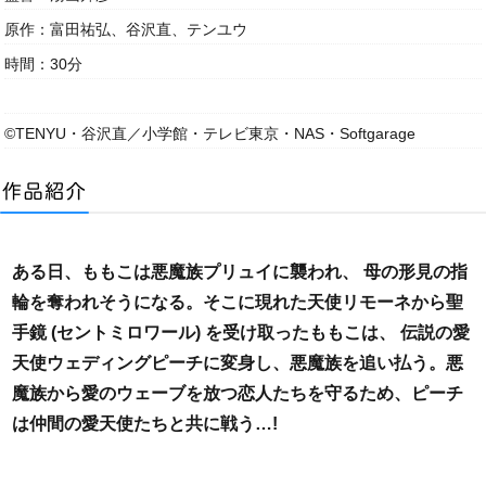
原作：富田祐弘、谷沢直、テンユウ
時間：30分
©TENYU・谷沢直／小学館・テレビ東京・NAS・Softgarage
ある日、ももこは悪魔族プリュイに襲われ、 母の形見の指
輪を奪われそうになる。そこに現れた天使リモーネから聖
手鏡 (セントミロワール) を受け取ったももこは、 伝説の愛
天使ウェディングピーチに変身し、悪魔族を追い払う。悪
魔族から愛のウェーブを放つ恋人たちを守るため、ピーチ
は仲間の愛天使たちと共に戦う…!