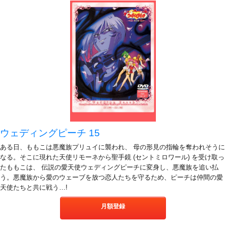
ウェディングピーチ 15
ある日、ももこは悪魔族プリュイに襲われ、 母の形見の指輪を奪われそうに
なる。そこに現れた天使リモーネから聖手鏡 (セントミロワール) を受け取っ
たももこは、 伝説の愛天使ウェディングピーチに変身し、悪魔族を追い払
う。悪魔族から愛のウェーブを放つ恋人たちを守るため、ピーチは仲間の愛
天使たちと共に戦う…!
月額登録