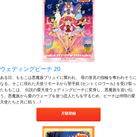
ウェディングピーチ 20
ある日、ももこは悪魔族プリュイに襲われ、 母の形見の指輪を奪われそうに
なる。そこに現れた天使リモーネから聖手鏡 (セントミロワール) を受け取っ
たももこは、 伝説の愛天使ウェディングピーチに変身し、悪魔族を追い払
う。悪魔族から愛のウェーブを放つ恋人たちを守るため、ピーチは仲間の愛
天使たちと共に戦う…!
月額登録