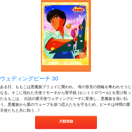
ウェディングピーチ 30
ある日、ももこは悪魔族プリュイに襲われ、 母の形見の指輪を奪われそうに
なる。そこに現れた天使リモーネから聖手鏡 (セントミロワール) を受け取っ
たももこは、 伝説の愛天使ウェディングピーチに変身し、悪魔族を追い払
う。悪魔族から愛のウェーブを放つ恋人たちを守るため、ピーチは仲間の愛
天使たちと共に戦う…!
月額登録