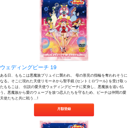
ウェディングピーチ 19
ある日、ももこは悪魔族プリュイに襲われ、 母の形見の指輪を奪われそうに
なる。そこに現れた天使リモーネから聖手鏡 (セントミロワール) を受け取っ
たももこは、 伝説の愛天使ウェディングピーチに変身し、悪魔族を追い払
う。悪魔族から愛のウェーブを放つ恋人たちを守るため、ピーチは仲間の愛
天使たちと共に戦う…!
月額登録