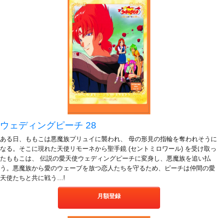
ウェディングピーチ 28
ある日、ももこは悪魔族プリュイに襲われ、 母の形見の指輪を奪われそうに
なる。そこに現れた天使リモーネから聖手鏡 (セントミロワール) を受け取っ
たももこは、 伝説の愛天使ウェディングピーチに変身し、悪魔族を追い払
う。悪魔族から愛のウェーブを放つ恋人たちを守るため、ピーチは仲間の愛
天使たちと共に戦う…!
月額登録