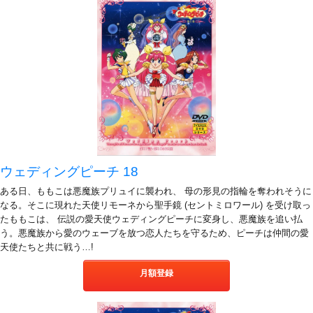
ウェディングピーチ 18
ある日、ももこは悪魔族プリュイに襲われ、 母の形見の指輪を奪われそうに
なる。そこに現れた天使リモーネから聖手鏡 (セントミロワール) を受け取っ
たももこは、 伝説の愛天使ウェディングピーチに変身し、悪魔族を追い払
う。悪魔族から愛のウェーブを放つ恋人たちを守るため、ピーチは仲間の愛
天使たちと共に戦う…!
月額登録