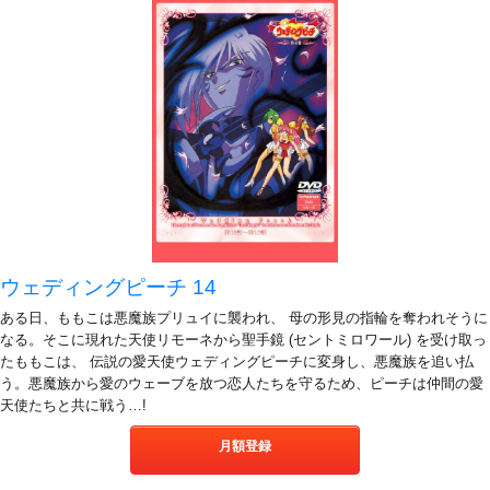
ウェディングピーチ 14
ある日、ももこは悪魔族プリュイに襲われ、 母の形見の指輪を奪われそうに
なる。そこに現れた天使リモーネから聖手鏡 (セントミロワール) を受け取っ
たももこは、 伝説の愛天使ウェディングピーチに変身し、悪魔族を追い払
う。悪魔族から愛のウェーブを放つ恋人たちを守るため、ピーチは仲間の愛
天使たちと共に戦う…!
月額登録