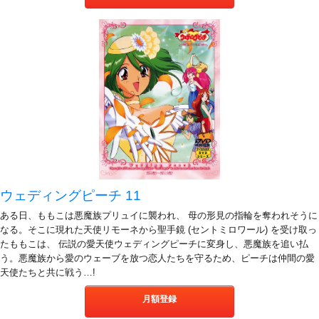
ウェディングピーチ 11
ある日、ももこは悪魔族プリュイに襲われ、 母の形見の指輪を奪われそうに
なる。そこに現れた天使リモーネから聖手鏡 (セントミロワール) を受け取っ
たももこは、 伝説の愛天使ウェディングピーチに変身し、悪魔族を追い払
う。悪魔族から愛のウェーブを放つ恋人たちを守るため、ピーチは仲間の愛
天使たちと共に戦う…!
月額登録