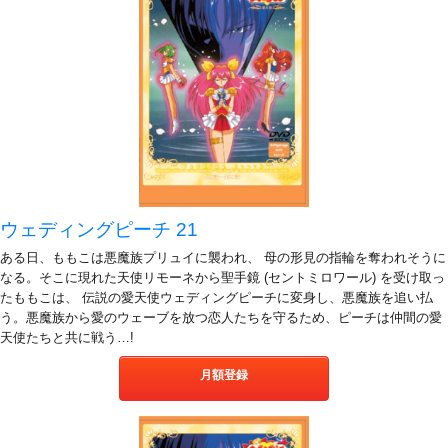
ウェディングピーチ 21
ある日、ももこは悪魔族プリュイに襲われ、 母の形見の指輪を奪われそうに
なる。そこに現れた天使リモーネから聖手鏡 (セントミロワール) を受け取っ
たももこは、 伝説の愛天使ウェディングピーチに変身し、悪魔族を追い払
う。悪魔族から愛のウェーブを放つ恋人たちを守るため、ピーチは仲間の愛
天使たちと共に戦う…!
月額登録