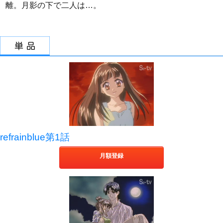
離。月影の下で二人は…。
refrainblue第1話
月額登録