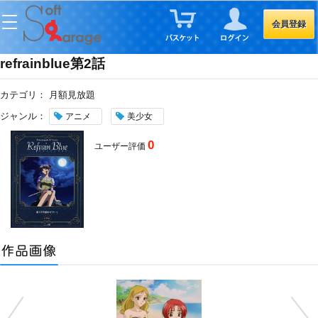
会員登録
refrainblue第2話
カテゴリ：
月額見放題
ジャンル：
アニメ
美少女
0
ユーザー評価