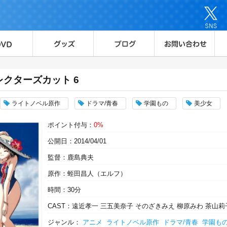
レクターズカット 6
ライトノベル原作
ドラマ/青春
学園もの
美少女
ポイント付与：
0%
公開日：2014/04/01
監督：鹿島典夫
原作：蛭田昌人（エルフ）
時間：30分
CAST：遠近孝一 三五美奈子 そのざきみえ 柳原みわ 茶山莉
ジャンル：
アニメ
ライトノベル原作
ドラマ/青春
学園も