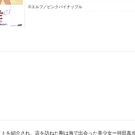
©エルフ／ピンクパイナップル
イトを紹介され、店を訪ねた剛は海で出会った美少女ー持田真