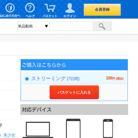
会員登録
100
ストリーミング
(7日間)
円 (税込)
バスケットに入れる
子
の
美少女