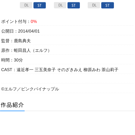
ポイント付与：
0%
公開日：2014/04/01
監督：鹿島典夫
原作：蛭田昌人（エルフ）
時間：30分
CAST：遠近孝一 三五美奈子 そのざきみえ 柳原みわ 茶山莉子
©エルフ／ピンクパイナップル