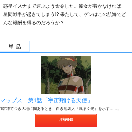
惑星イスナまで運ぶよう命令した。彼女が着かなければ、
星間戦争が起きてしまう!? 果たして、ゲンはこの航海でど
んな報酬を得るのだろうか？
マップス 第1話「宇宙翔ける天使」
“時”凍てつき大地に間あるとき、白き地図人『風まく光』を示す……。
月額登録