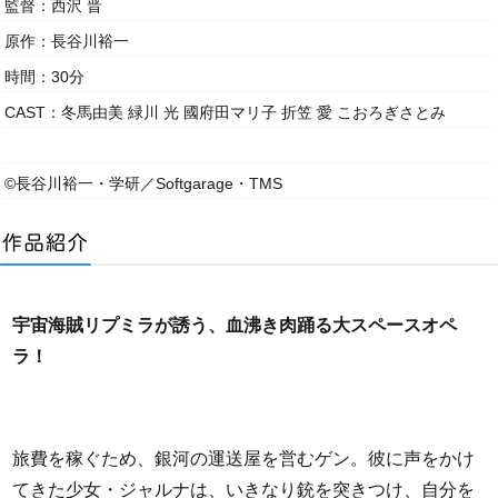
監督：西沢 晋
原作：長谷川裕一
時間：30分
CAST：冬馬由美 緑川 光 國府田マリ子 折笠 愛 こおろぎさとみ
©長谷川裕一・学研／Softgarage・TMS
宇宙海賊リプミラが誘う、血沸き肉踊る大スペースオペ
ラ！
旅費を稼ぐため、銀河の運送屋を営むゲン。彼に声をかけ
てきた少女・ジャルナは、いきなり銃を突きつけ、自分を