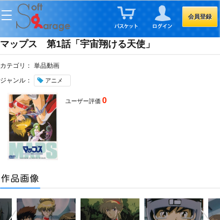
会員登録
マップス 第1話「宇宙翔ける天使」
カテゴリ：
単品動画
ジャンル：
アニメ
0
ユーザー評価