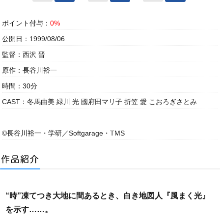
ポイント付与：
0%
公開日：1999/08/06
監督：西沢 晋
原作：長谷川裕一
時間：30分
CAST：冬馬由美 緑川 光 國府田マリ子 折笠 愛 こおろぎさとみ
©長谷川裕一・学研／Softgarage・TMS
“時”凍てつき大地に間あるとき、白き地図人『風まく光』
を示す……。