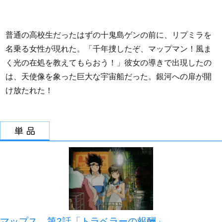
普通の高校生だったはずの十鬼島ゲンの前に、リプミラを
名乗る女性が現れた。「千年捜したぞ、マップマン！風ま
く光の在処を教えてもらおう！」彼女の導きで出現したの
は、天使像を象った巨大な宇宙船だった。銀河への扉が開
け放たれた！
マップス 第2話「トラベラーの報酬」