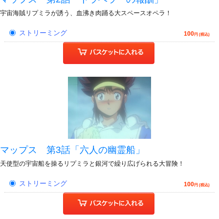
宇宙海賊リプミラが誘う、血沸き肉踊る大スペースオペラ！
ストリーミング
100
円 (税込)
マップス 第3話「六人の幽霊船」
天使型の宇宙船を操るリプミラと銀河で繰り広げられる大冒険！
ストリーミング
100
円 (税込)