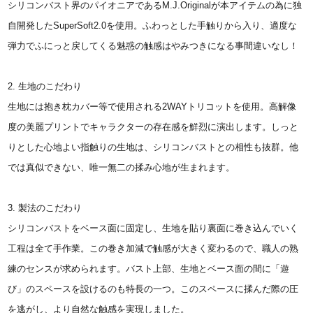
シリコンバスト界のパイオニアであるM.J.Originalが本アイテムの為に独
自開発したSuperSoft2.0を使用。ふわっとした手触りから入り、適度な
弾力でふにっと戻してくる魅惑の触感はやみつきになる事間違いなし！
2. 生地のこだわり
生地には抱き枕カバー等で使用される2WAYトリコットを使用。高解像
度の美麗プリントでキャラクターの存在感を鮮烈に演出します。しっと
りとした心地よい指触りの生地は、シリコンバストとの相性も抜群。他
では真似できない、唯一無二の揉み心地が生まれます。
3. 製法のこだわり
シリコンバストをベース面に固定し、生地を貼り裏面に巻き込んでいく
工程は全て手作業。この巻き加減で触感が大きく変わるので、職人の熟
練のセンスが求められます。バスト上部、生地とベース面の間に「遊
び」のスペースを設けるのも特長の一つ。このスペースに揉んだ際の圧
を逃がし、より自然な触感を実現しました。