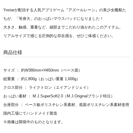
Yostarが配信する人気アプリゲーム『アズールレーン』の美少女艦船た
ちが、「等身大」のおっぱいマウスパッドになりました！
大きさ、触感、重量など、細部までこだわり抜かれたこのアイテム。
リアルサイズで感じる圧倒的な存在感を、ぜひご体感ください。
商品仕様
サイズ ： 約W380mm×H450mm（ベース面）
総重量 ： 約1,800g（おっぱい重量 1,600g）
クロス部分 ： ライクトロン（エイアンドジェイ）
おっぱい素材 ： M.J.SuperSoft2.0（M.J.Originalブランド特注）
台座部分 ： ベース板ポリスチレン系素材、底面ポリエチレン系素材使用
国内工場にてハンドメイド製造
※画像は開発中のものとなります。