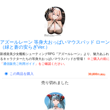
アズールレーン 等身大おっぱいマウスパッド ローン
（緑と蒼の安らぎVer.）
新感覚美少女艦船シューティングRPG『アズールレーン』より、魅力あふれ
るキャラクターたちの等身大おっぱいマウスパッドが登場！
※ご購入の前に
「
通信販売ご利用ガイド
」をご確認ください。
この商品を購入
30,800
円 (税込)
売り切れました