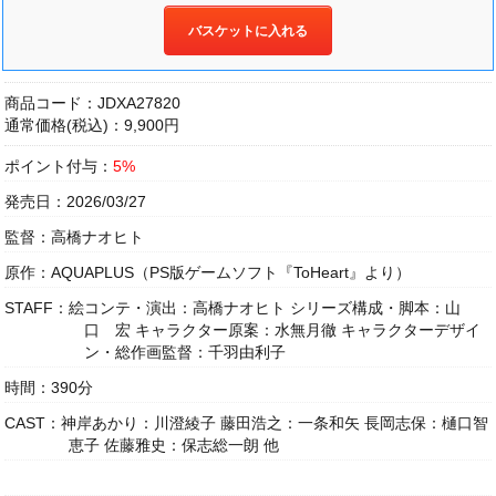
バスケットに入れる
商品コード：JDXA27820
通常価格(税込)：9,900円
ポイント付与：
5%
発売日：2026/03/27
監督：高橋ナオヒト
原作：AQUAPLUS（PS版ゲームソフト『ToHeart』より）
STAFF：絵コンテ・演出：高橋ナオヒト シリーズ構成・脚本：山
口 宏 キャラクター原案：水無月徹 キャラクターデザイ
ン・総作画監督：千羽由利子
時間：390分
CAST：神岸あかり：川澄綾子 藤田浩之：一条和矢 長岡志保：樋口智
恵子 佐藤雅史：保志総一朗 他