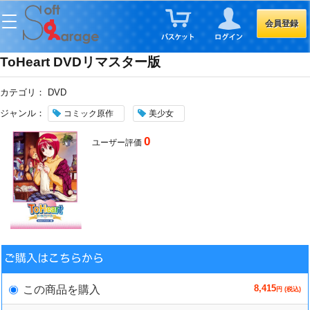
会員登録
ToHeart DVDリマスター版
カテゴリ：
DVD
ジャンル：
コミック原作
美少女
0
ユーザー評価
8,415
この商品を購入
円 (税込)