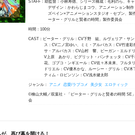
STAFF：助監督：小林寿徳、シリーズ構成：毛利のら、キ
デザイン：かわらじまコウ、アニメーション制作
ズベイン×アニメーションスタジオ・セブン、製
ーター・グリルと賢者の時間」製作委員会
時間：100分
CAST：ピーター・グリル：CV下野 紘、ルヴェリア・サ
ス：CV二ノ宮ゆい、ミミ・アルパカス：CV竹達彩
サ・アルパカス：CV山村 響、ビーガン・エルドリ
V上原 あかり、ピグリット・パンチェッタ：CV千
花、ゴブコ・ンギエール：CV佐々木未来、フルタ
ドリエル：CV優木かな、ルーシー・グリル：CV木
ティム・ロビンソン：CV浅水健太郎
ジャンル：
アニメ
恋愛/ラブコメ
美少女
エロティック
©檜山大輔／双葉社・「ピーター・グリルと賢者の時間 SE
会
ムが、再び幕を開ける！