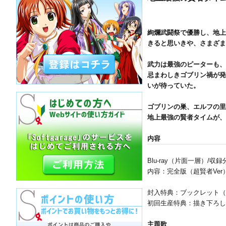
絢爛武闘祭で優勝し、地上
きると思いきや、さまざま
武力は最強のピーターも、
忌まわしきゴブリン禍が発
いが待っていた。
ゴブリンの巣、エルフの里
地上最強の賢者タイムが、
内容
Blu-ray（片面一層）/収
内容：完全版（超賢者Ver）・
封入特典：ブックレット（
初回生産特典：描き下ろし
主題歌