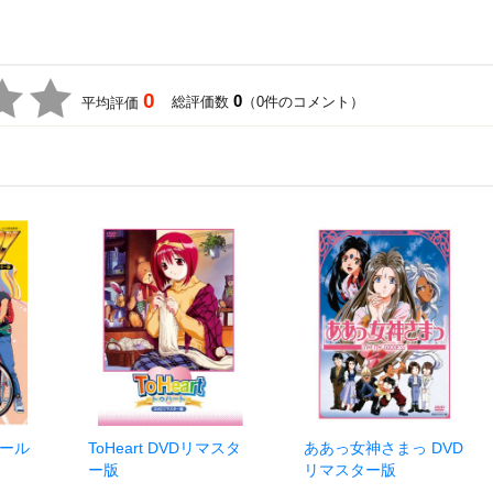
0
0
総評価数
（0件のコメント）
平均評価
ゴール
ToHeart DVDリマスタ
ああっ女神さまっ DVD
ー版
リマスター版