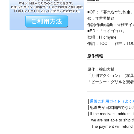
■OP：「暮れなずむ約束
歌：ヰ世界情緒
作詞/作曲/編曲：香椎モイ
■ED：「コイゴコロ」
歌唱：Hilcrhyme
作詞：TOC 作曲：TOC, 
原作情報
原作：檜山大輔
『月刊アクション』（双葉
「ピーター・グリルと賢者
│
通販ご利用ガイド（よく
│配送先が日本国内でない
│If the receiver’s address 
we are not able to ship th
The payment will refund y