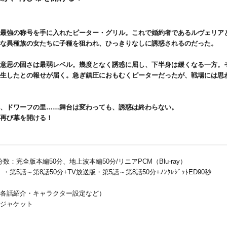
最強の称号を手に入れたピーター・グリル。これで婚約者であるルヴェリア
な異種族の女たちに子種を狙われ、ひっきりなしに誘惑されるのだった。
意思の固さは最弱レベル。幾度となく誘惑に屈し、下半身は緩くなる一方。
生したとの報せが届く。急ぎ鎮圧におもむくピーターだったが、戦場には思
、ドワーフの里……舞台は変わっても、誘惑は終わらない。
再び幕を開ける！
録分数：完全版本編50分、地上波本編50分/リニアPCM（Blu-ray）
第5話～第8話50分+TV放送版・第5話～第8話50分+ﾉﾝｸﾚｼﾞｯﾄED90秒
各話紹介・キャラクター設定など）
ジャケット