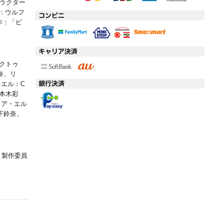
ャラクター
：ウルフ
作：「ピ
ンクトゥ
奈、リ
エル：C
本木彩
リア・エル
下鈴奈、
」製作委員