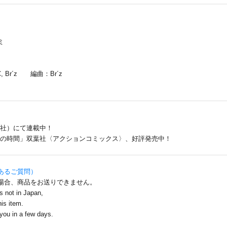
」
ミ
Br´z 編曲：Br´z
社）にて連載中！
の時間」双葉社〈アクションコミックス〉、好評発売中！
あるご質問）
場合、商品をお送りできません。
is not in Japan,
is item.
ou in a few days.