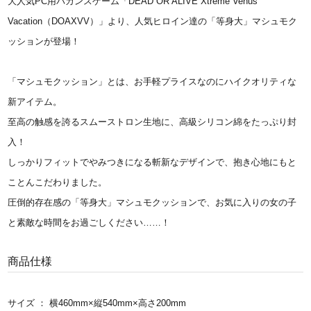
大人気PC用バカンスゲーム「DEAD OR ALIVE Xtreme Venus
Vacation（DOAXVV）」より、人気ヒロイン達の「等身大」マシュモク
ッションが登場！
「マシュモクッション」とは、お手軽プライスなのにハイクオリティな
新アイテム。
至高の触感を誇るスムーストロン生地に、高級シリコン綿をたっぷり封
入！
しっかりフィットでやみつきになる斬新なデザインで、抱き心地にもと
ことんこだわりました。
圧倒的存在感の「等身大」マシュモクッションで、お気に入りの女の子
と素敵な時間をお過ごしください……！
商品仕様
サイズ ： 横460mm×縦540mm×高さ200mm