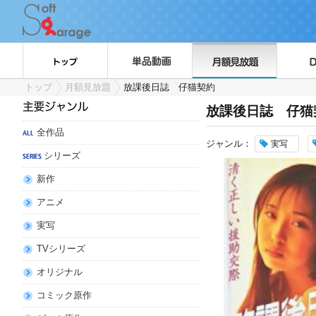
トップ
月額見放題
放課後日誌 仔猫契約
放課後日誌 仔猫
全作品
ジャンル：
実写
シリーズ
新作
アニメ
実写
TVシリーズ
オリジナル
コミック原作