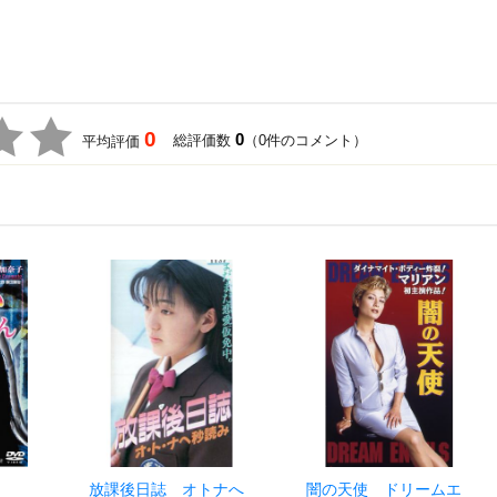
0
0
総評価数
（0件のコメント）
平均評価
放課後日誌 オトナへ
闇の天使 ドリームエ