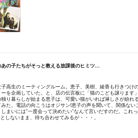
のあの子たちがそっと教える放課後のヒミツ…
女子高生のミーティングルーム。恵子、美樹、綾香も行きつけ
ィーを企画していた。と、店の伝言板に「猫のこども譲ります
の独り暮らしが始まる恵子は、可愛い猫がいれば淋しさが紛れ
てみた。電話の向こうはオジサン!恵子の声を聞いて、関係ない
しまいには"一度会って決めたい"なんて言いだすのだ。これ
然としないまま、待ち合わせてみるが・・・。