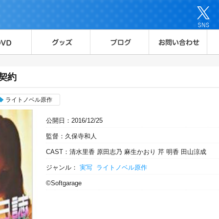
契約
ライトノベル原作
公開日：2016/12/25
監督：久保寺和人
CAST：清水里香 原田志乃 麻生かおり 芹 明香 田山涼成
ジャンル：
実写
ライトノベル原作
©Softgarage