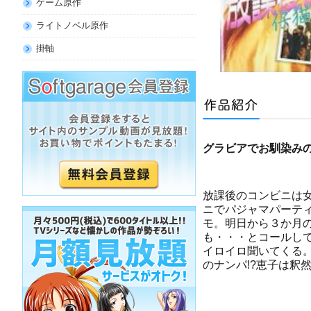
ゲーム原作
ライトノベル原作
掛軸
グラビアでお馴染み
放課後のコンビニは
ニでパジャマパーテ
モ。明日から３か月
も・・・とコールし
イロイロ聞いてくる。
のナンパ!?恵子は釈