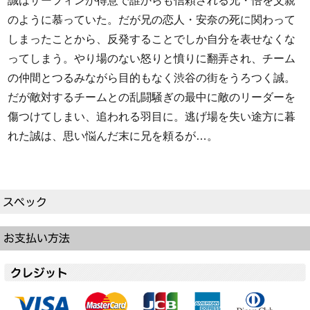
誠はサーフィンが得意で誰からも信頼される兄・悟を父親
のように慕っていた。だが兄の恋人・安奈の死に関わって
しまったことから、反発することでしか自分を表せなくな
ってしまう。やり場のない怒りと憤りに翻弄され、チーム
の仲間とつるみながら目的もなく渋谷の街をうろつく誠。
だが敵対するチームとの乱闘騒ぎの最中に敵のリーダーを
傷つけてしまい、追われる羽目に。逃げ場を失い途方に暮
れた誠は、思い悩んだ末に兄を頼るが…。