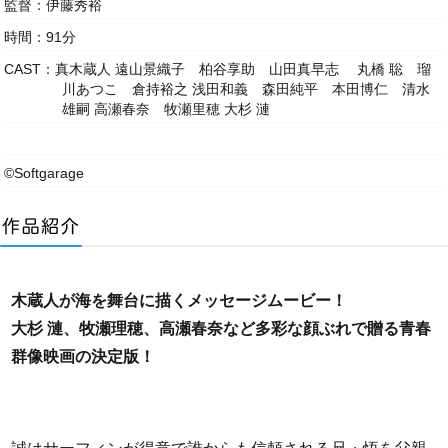
監督：伊藤秀裕
時間：91分
CAST：真木蔵人 遠山景織子 柏谷享助 山田真早志 丸橋 聡 瑠
川あつこ 倉持裕之 浅田和義 森田純平 本田博仁 清水
雄嗣 高瀬春奈 牧瀬里穂 大杉 漣
©Softgarage
木蔵人が海を舞台に描くメッセージムービー！
大杉 漣、牧瀬理穂、高瀬春奈など多彩な顔ぶれで贈る青春
群像映画の決定版！